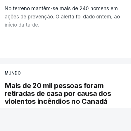
No terreno mantêm-se mais de 240 homens em
ações de prevenção. O alerta foi dado ontem, ao
início da tarde.
Mais de 20 mil pessoas foram retiradas de casa
VER MAIS
por causa dos violentos incêndios no Canadá
MUNDO
Mais de 20 mil pessoas foram
retiradas de casa por causa dos
violentos incêndios no Canadá
Milhares de pessoas têm ordem de evacuação.
O governo da província declarou o estado de
emergência por causa de dezenas de incêndios