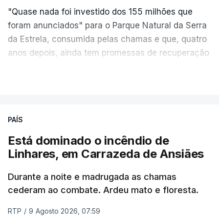
"Quase nada foi investido dos 155 milhões que
foram anunciados" para o Parque Natural da Serra
da Estrela, consumida pelas chamas e que, quatro
anos depois, ainda tem promessas de recuperação
por cumprir.
VER MAIS
ERRO
100
PAÍS
ERROR ON HTML5 MEDIA ELEMENT
Está dominado o incêndio de
Linhares, em Carrazeda de Ansiães
ESTE CONTEÚDO ESTÁ NESTE
MOMENTO INDISPONÍVEL
Durante a noite e madrugada as chamas
cederam ao combate. Ardeu mato e floresta.
RTP
/
9 Agosto 2026, 07:59