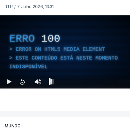
RTP
/
7 Julho 2026, 13:31
ERRO
100
ERROR ON HTML5 MEDIA ELEMENT
ESTE CONTEÚDO ESTÁ NESTE MOMENTO
INDISPONÍVEL
MUNDO