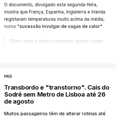
O documento, divulgado esta segunda-feira,
mostra que França, Espanha, Inglaterra e Irlanda
registaram temperaturas muito acima da média,
numa
“sucessão invulgar de vagas de calor"
.
"Entre maio e julho ocorreram quatro ondas
de calor, sendo a terceira e a quarta
VER MAIS
registadas em julho”.
Enquanto os termómetros iam registando
PAÍS
temperaturas recorde, também a
chuva não
ajudou
.
Transbordo e "transtorno". Cais do
Sodré sem Metro de Lisboa até 26
Pelo contrário, a precipitação manteve-se
muito
de agosto
abaixo do normal
e, em vários países, os solos
Muitos passageiros têm de alterar rotinas até
perderam grande parte da humidade.