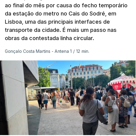
ao final do mês por causa do fecho temporário
da estação do metro no Cais do Sodré, em
Houve também uma “
diminuição significativa de
Lisboa, uma das principais interfaces de
caudais de rios
, incluindo rios como o Sena, o
transporte da cidade. É mais um passo nas
Reno e o Danúbio” que teve
impacto no
obras da contestada linha circular.
abastecimento de água
, irrigação e na produção
de energia em vários países.
Gonçalo Costa Martins - Antena 1
/
12 min.
De acordo com o Serviço de Mudanças Climáticas
Copernicus
, implementado pelo Centro Europeu de
Previsões Meteorológicas de Médio Prazo,
julho
também registou a maior temperatura da
superfície do mar
de sempre, neste mês, nos
oceanos extrapolares.
Aliás, em toda a Europa os recordes ao longo do
Atlântico e do Mediterrâneo ocidental foram