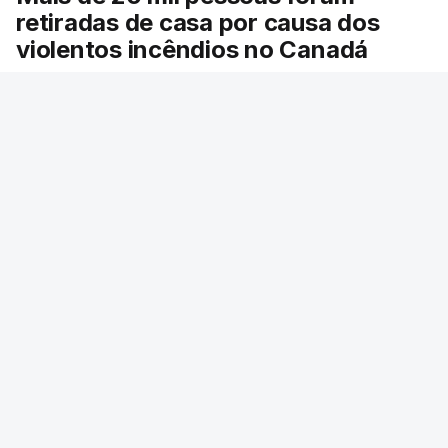
retiradas de casa por causa dos
violentos incêndios no Canadá
Milhares de pessoas têm ordem de evacuação.
O governo da província declarou o estado de
emergência por causa de dezenas de incêndios
florestais que estão descontrolados.
RTP
/
9 Agosto 2026, 08:03