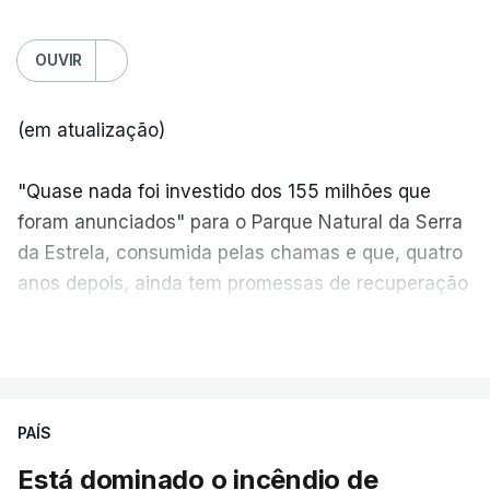
OUVIR
(em atualização)
"Quase nada foi investido dos 155 milhões que
foram anunciados" para o Parque Natural da Serra
da Estrela, consumida pelas chamas e que, quatro
anos depois, ainda tem promessas de recuperação
por cumprir.
VER MAIS
ERRO
100
PAÍS
ERROR ON HTML5 MEDIA ELEMENT
Está dominado o incêndio de