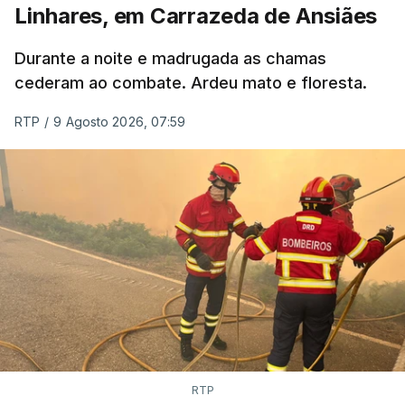
Linhares, em Carrazeda de Ansiães
ESTE CONTEÚDO ESTÁ NESTE
MOMENTO INDISPONÍVEL
Durante a noite e madrugada as chamas
cederam ao combate. Ardeu mato e floresta.
RTP
/
9 Agosto 2026, 07:59
RTP