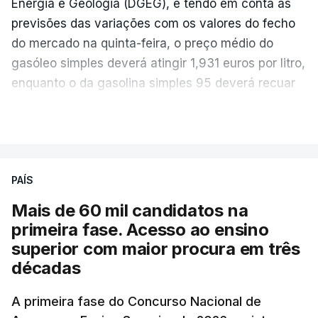
Energia e Geologia (DGEG), e tendo em conta as
previsões das variações com os valores do fecho
do mercado na quinta-feira, o preço médio do
gasóleo simples deverá atingir 1,931 euros por litro,
enquanto o da gasolina simples 95 deverá recuar
para 1,855 euros por litro.
VER MAIS
A média final só ficará fechada ao final do dia,
podendo ainda registar alterações em função da
evolução das cotações internacionais do petróleo,
PAÍS
e o custo final na bomba poderá variar conforme o
Mais de 60 mil candidatos na
posto de abastecimento, a marca e a localização.
primeira fase. Acesso ao ensino
superior com maior procura em três
A atualização do desconto do Imposto sobre os
décadas
Produtos Petrolíferos (ISP) também poderá
alterar os valores previstos.
A primeira fase do Concurso Nacional de