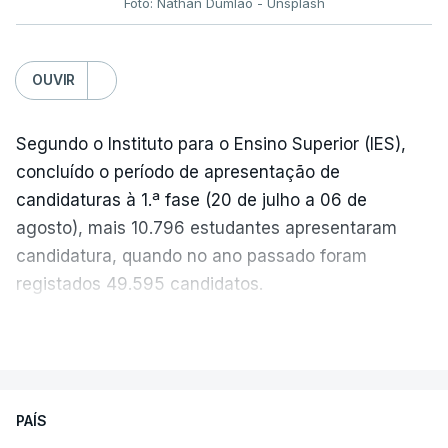
Foto: Nathan Dumlao - Unsplash
c/Lusa
OUVIR
Segundo o Instituto para o Ensino Superior (IES),
concluído o período de apresentação de
candidaturas à 1.ª fase (20 de julho a 06 de
agosto), mais 10.796 estudantes apresentaram
candidatura, quando no ano passado foram
registados 49.595 candidatos.
"Os resultados da 1ª fase do concurso nacional de
VER MAIS
acesso mostram que em 2026 se registou o
número mais elevado de candidatos nos últimos 30
anos, exceto nos anos da pandemia de Covid-19,
PAÍS
durante os quais foram adotadas regras