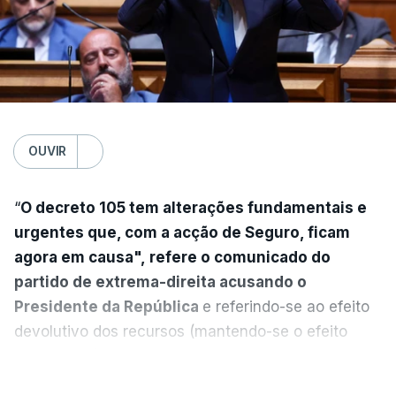
OUVIR
“
O decreto 105 tem alterações fundamentais e
urgentes que, com a acção de Seguro, ficam
agora em causa", refere o comunicado do
partido de extrema-direita acusando o
Presidente da República
e referindo-se ao efeito
devolutivo dos recursos (mantendo-se o efeito
suspensivo) e o aumento do prazo para detenção
VER MAIS
em centro de acolhimento temporário.