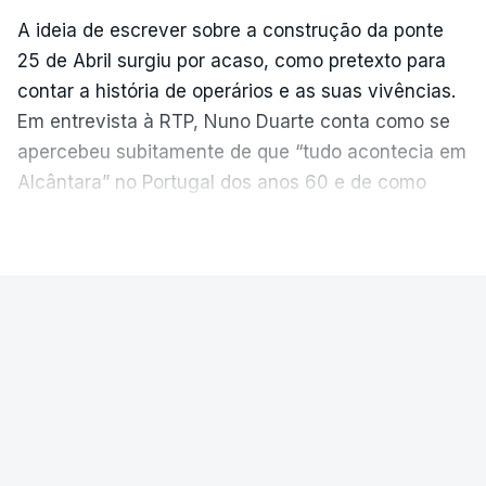
A ideia de escrever sobre a construção da ponte
25 de Abril surgiu por acaso, como pretexto para
contar a história de operários e as suas vivências.
Em entrevista à RTP, Nuno Duarte conta como se
apercebeu subitamente de que “tudo acontecia em
Alcântara” no Portugal dos anos 60 e de como
poderia incluir esta obra marcante na ficção. Hoje,
VER MAIS
quando passa pelo aço de cor avermelhada que
faz a ligação entre as duas margens do Tejo, sorri
e reconhece como a ponte mudou a sua vida de
PAÍS
forma inesperada, através da literatura.
Ponte 25 de Abril celebra seis
Em
“Pés de Barro”,
lê-se a história ficcionada de
décadas
como se produziu esta grande infraestrutura, à
época, a maior ponte suspensa da Europa. Os
A Ponte 25 de Abril foi inaugurada precisamente