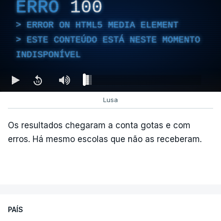
ERRO
100
temporária é alargado para um período máximo de
180 dias, prorrogáveis por igual período.
ERROR ON HTML5 MEDIA ELEMENT
ESTE CONTEÚDO ESTÁ NESTE MOMENTO
INDISPONÍVEL
c/Lusa
Lusa
Os resultados chegaram a conta gotas e com
erros. Há mesmo escolas que não as receberam.
ARTIGOS RELACIONADOS
PAÍS