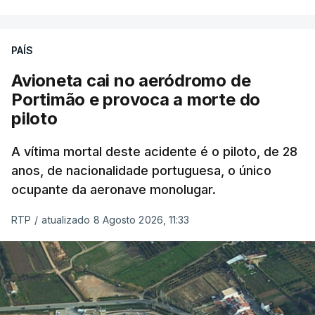
precisamos de regular a nossa imigração e
precisamos de defender as nossas fronteiras e
nada disto é incompatível com tratarmos com
PAÍS
dignidade as pessoas, designadamente menores e
Avioneta cai no aeródromo de
crianças", acrescentou.
Portimão e provoca a morte do
piloto
António José Seguro mostrou dúvidas sobre se é
garantido o superior interesse da criança.
A vítima mortal deste acidente é o piloto, de 28
anos, de nacionalidade portuguesa, o único
ocupante da aeronave monolugar.
ERRO
100
RTP
/
atualizado 8 Agosto 2026, 11:33
ERROR ON HTML5 MEDIA ELEMENT
ESTE CONTEÚDO ESTÁ NESTE
MOMENTO INDISPONÍVEL