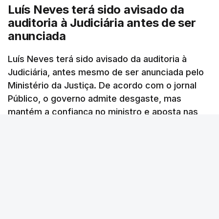
Luís Neves terá sido avisado da
"Lei do Retorno".
auditoria à Judiciária antes de ser
Comunidades estrangeiras
anunciada
em Portugal apoiam decisão
de Seguro
Luís Neves terá sido avisado da auditoria à
atualizado 8 Agosto 2026, 13:36
Judiciária, antes mesmo de ser anunciada pelo
Ministério da Justiça. De acordo com o jornal
"Lei do Retorno". Chega
Público, o governo admite desgaste, mas
considera envio para TC do
mantém a confiança no ministro e aposta nas
diploma "tipo de atos
políticos irresponsáveis"
investigações para preservar a PJ.
8 Agosto 2026, 10:04
RTP Notícias
/
atualizado 8 Agosto 2026, 13:38
Presidente envia para o
Tribunal Constitucional
decreto sobre concessão
de asilo e retorno de
estrangeiros