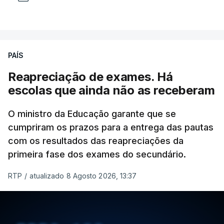
Presidente da República, apesar de considerar
necessário combater a imigração ilegal e garantir a
defesa das fronteiras portuguesas, argumenta que
isso "não é incompatível com a dignidade
PAÍS
humana".
Reapreciação de exames. Há
O decreto, que visa assegurar a execução de
escolas que ainda não as receberam
regulamentos e transpor diretivas da União
Europeia, contém alterações ao regime de
O ministro da Educação garante que se
acolhimento de estrangeiros ou apátridas em
cumpriram os prazos para a entrega das pautas
com os resultados das reapreciações da
centros de instalação temporária, ao regime
primeira fase dos exames do secundário.
jurídico de entrada, permanência, saída e
afastamento de estrangeiros do território nacional
RTP
/
atualizado 8 Agosto 2026, 13:37
e à lei sobre concessão de asilo.
Entre outras alterações, o prazo de colocação de
cidadãos estrangeiros em centros de instalação