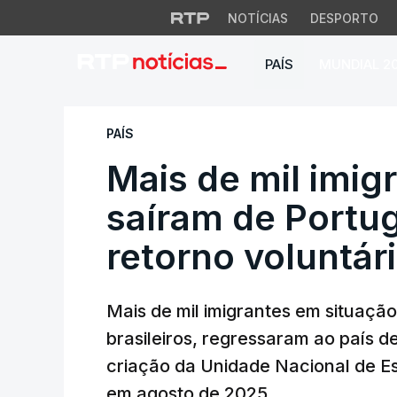
NOTÍCIAS
DESPORTO
PAÍS
MUNDIAL 2
Mais de mil imigra
PAÍS
Mais de mil imigr
saíram de Portug
retorno voluntár
Mais de mil imigrantes em situação
brasileiros, regressaram ao país d
criação da Unidade Nacional de Es
em agosto de 2025.