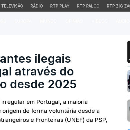
TELEVISÃO
RÁDIO
RTP PLAY
RTP PALCO
RTP ZIG ZA
026
EUROPA
MUNDO
OPINIÃO
VÍDEOS
ÁUDIO
ntes ilegais saíram de P
antes ilegais
al através do
io desde 2025
 irregular em Portugal, a maioria
e origem de forma voluntária desde a
trangeiros e Fronteiras (UNEF) da PSP,