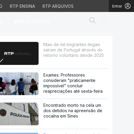
G
RTP ENSINA
RTP ARQUIVOS
Entrar
Abrir campo de
|
S
RTP
DESPORTO
ortugal através do reto
Mais de mil imigrantes ilegais
saíram de Portugal através do
retorno voluntário desde 2025
Exames. Professores
consideram "praticamente
impossível" concluir
reapreciações até sexta-feira
Encontrado morto na cela um
dos detidos na apreensão de
cocaína em Sines