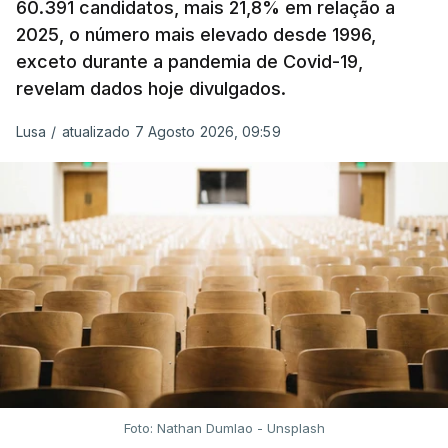
60.391 candidatos, mais 21,8% em relação a
extraordinária e temporária no ISP, sempre que se
2025, o número mais elevado desde 1996,
verifique um aumento do preço dos combustíveis
exceto durante a pandemia de Covid-19,
superior a 10 cêntimos, para mitigar a escalada de
revelam dados hoje divulgados.
preços.
Lusa
/
atualizado 7 Agosto 2026, 09:59
Depois de uma subida inicial devido à guerra no
Irão, à tensão geopolítica no Médio Oriente e ao
fecho do estreito de Ormuz, os preços dos
combustíveis desceram durante o cessar-fogo
entre Washington e Teerão.
No entanto, com o retomar do conflito, as últimas
semanas têm sido marcadas por uma subida
acentuada, tendência que deverá ser revertida na
próxima semana.
Foto: Nathan Dumlao - Unsplash