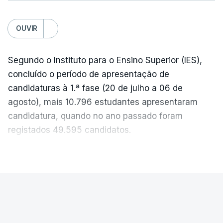
c/Lusa
OUVIR
Segundo o Instituto para o Ensino Superior (IES),
concluído o período de apresentação de
candidaturas à 1.ª fase (20 de julho a 06 de
agosto), mais 10.796 estudantes apresentaram
candidatura, quando no ano passado foram
registados 49.595 candidatos.
"Os resultados da 1ª fase do concurso nacional de
VER MAIS
acesso mostram que em 2026 se registou o
número mais elevado de candidatos nos últimos 30
anos, exceto nos anos da pandemia de Covid-19,
PAÍS
durante os quais foram adotadas regras
Exames Nacionais. Resultados da