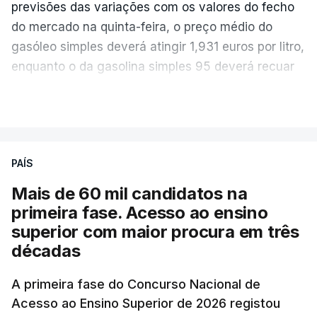
previsões das variações com os valores do fecho
do mercado na quinta-feira, o preço médio do
gasóleo simples deverá atingir 1,931 euros por litro,
enquanto o da gasolina simples 95 deverá recuar
para 1,855 euros por litro.
VER MAIS
A média final só ficará fechada ao final do dia,
podendo ainda registar alterações em função da
evolução das cotações internacionais do petróleo,
PAÍS
e o custo final na bomba poderá variar conforme o
Mais de 60 mil candidatos na
posto de abastecimento, a marca e a localização.
primeira fase. Acesso ao ensino
superior com maior procura em três
A atualização do desconto do Imposto sobre os
décadas
Produtos Petrolíferos (ISP) também poderá
alterar os valores previstos.
A primeira fase do Concurso Nacional de
Acesso ao Ensino Superior de 2026 registou
O Governo comprometeu-se a aplicar uma redução