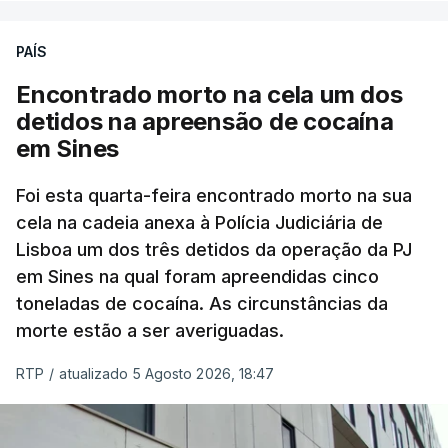
PAÍS
No domingo, estavam concluídos cerca de 50 por
cento dos mais de 20 mil pedidos de reapreciação,
Encontrado morto na cela um dos
mas Cristina Mota, porta-voz da Missão Escola
detidos na apreensão de cocaína
Pública, tem dúvidas de que o processo esteja
em Sines
concluído a tempo.
Foi esta quarta-feira encontrado morto na sua
cela na cadeia anexa à Polícia Judiciária de
"Durante o fim de semana e nos últimos dias,
Lisboa um dos três detidos da operação da PJ
apercebamo-nos que ainda estão a ser
em Sines na qual foram apreendidas cinco
convocados professores para reapreciações"
,
toneladas de cocaína. As circunstâncias da
disse a professora à agência Lusa.
"Será
morte estão a ser averiguadas.
praticamente impossível termos a totalidade
das reapreciações na sexta-feira".
RTP
/
atualizado 5 Agosto 2026, 18:47
Segundo os docentes, o processo de reapreciação
está a enfrentar vários constrangimentos. Há