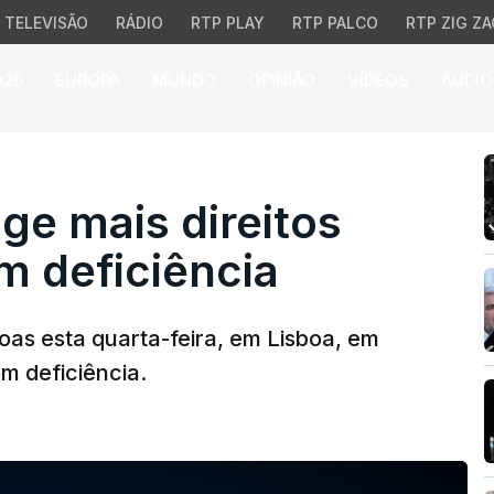
TELEVISÃO
RÁDIO
RTP PLAY
RTP PALCO
RTP ZIG ZA
026
EUROPA
MUNDO
OPINIÃO
VÍDEOS
ÁUDIO
 mais direitos para pe
ge mais direitos
m deficiência
as esta quarta-feira, em Lisboa, em
m deficiência.