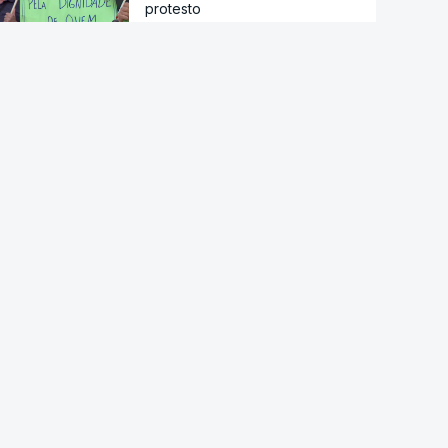
protesto
Há "capacidade para
acomodar". Carris não reforça
Cais do Sodré apesar de corte
no Metro de Lisboa
Câmara da Sertã aponta
situação "muito difícil" da EN2
em Pedrógão Pequeno
Acordo de Meca. Arábia
Saudita, Paquistão e Turquia
assinam pacto de defesa mútua
Pelo menos 11 civis feridos em
ataque Huthi na Arábia Saudita