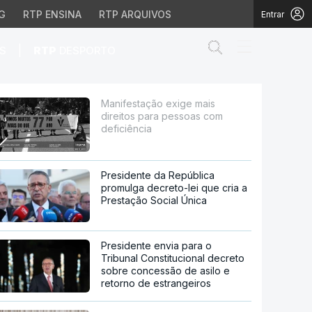
G
RTP ENSINA
RTP ARQUIVOS
Entrar
Abrir campo de
|
S
RTP
DESPORTO
ssoas com deficiência
Manifestação exige mais
direitos para pessoas com
deficiência
Presidente da República
promulga decreto-lei que cria a
Prestação Social Única
Presidente envia para o
Tribunal Constitucional decreto
sobre concessão de asilo e
retorno de estrangeiros