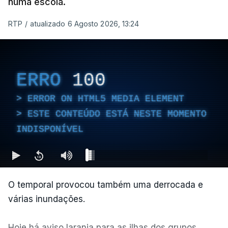
numa escola.
RTP
/
atualizado 6 Agosto 2026, 13:24
ERRO
100
ERROR ON HTML5 MEDIA ELEMENT
ESTE CONTEÚDO ESTÁ NESTE MOMENTO
INDISPONÍVEL
O temporal provocou também uma derrocada e
várias inundações.
Hoje há aviso laranja para as ilhas dos grupos