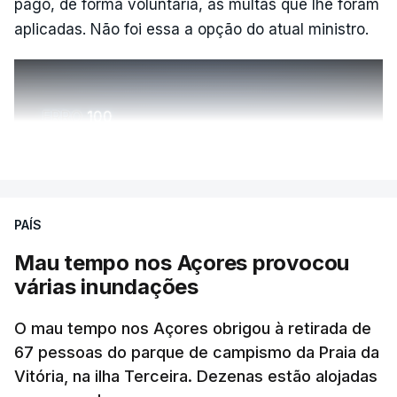
pago, de forma voluntária, as multas que lhe foram
aplicadas. Não foi essa a opção do atual ministro.
ERRO
100
ERROR ON HTML5 MEDIA ELEMENT
VER MAIS
ESTE CONTEÚDO ESTÁ NESTE
MOMENTO INDISPONÍVEL
PAÍS
Mau tempo nos Açores provocou
várias inundações
O mau tempo nos Açores obrigou à retirada de
67 pessoas do parque de campismo da Praia da
Vitória, na ilha Terceira. Dezenas estão alojadas