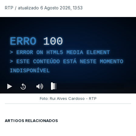
RTP
/
atualizado 6 Agosto 2026, 13:53
ERRO
100
ERROR ON HTML5 MEDIA ELEMENT
ESTE CONTEÚDO ESTÁ NESTE MOMENTO
INDISPONÍVEL
Foto: Rui Alves Cardoso - RTP
ARTIGOS RELACIONADOS