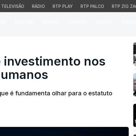
TELEVISÃO
RÁDIO
RTP PLAY
RTP PALCO
RTP ZIG ZA
026
EUROPA
MUNDO
OPINIÃO
VÍDEOS
ÁUDIO
nvestimento nos meios 
 investimento nos
 humanos
que é fundamenta olhar para o estatuto