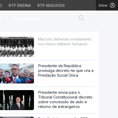
G
RTP ENSINA
RTP ARQUIVOS
Entrar
Abrir campo de
|
S
RTP
DESPORTO
militares humanos
Marcelo defende investimento
nos meios militares humanos
Presidente da República
promulga decreto-lei que cria a
Prestação Social Única
Presidente envia para o
Tribunal Constitucional decreto
sobre concessão de asilo e
retorno de estrangeiros