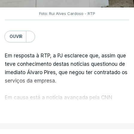
Foto: Rui Alves Cardoso - RTP
OUVIR
Em resposta à RTP, a PJ esclarece que, assim que
teve conhecimento destas notícias questionou de
imediato Álvaro Pires, que negou ter contratado os
serviços da empresa.
Em causa está a notícia avançada pela CNN
Portugal de que o diretor financeiro também tinha
VER MAIS
recorrido à Construbarcelos, tal como Luís Neves.
A Judiciária adianta ainda que não ordenou a