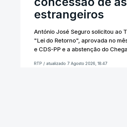
concessão de asi
estrangeiros
O Preisdente deixa, no entanto, deixa al
"deve ter como primeiro critério a p
de simplificação pode traduzir-se num
António José Seguro solicitou ao 
"Lei do Retorno", aprovada no mê
António José Seguro vinca que se
deve
e CDS-PP e a abstenção do Chega
face à situação de que hoje beneficia
situações "de maior fragilidade", como 
RTP
/
atualizado 7 Agosto 2026, 18:47
ou pessoas com deficiência.
O Presidente da República sublinha que
essencial de "combate à pobreza e à exc
recente da OCDE que conclui que o valo
relativamente reduzido" e que estas "tê
Por fim, o chefe de Estado vinca a nec