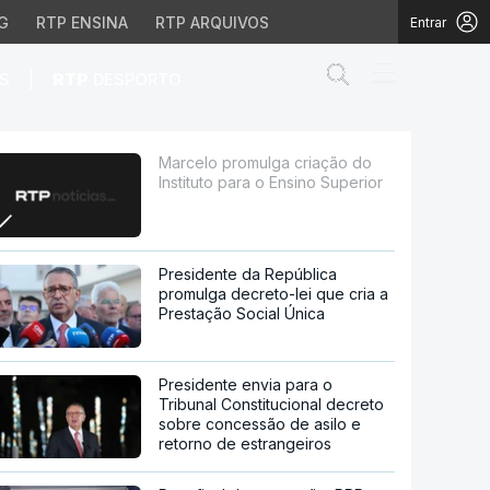
G
RTP ENSINA
RTP ARQUIVOS
Entrar
Abrir campo de
|
S
RTP
DESPORTO
a o Ensino Superior
Marcelo promulga criação do
Instituto para o Ensino Superior
Presidente da República
promulga decreto-lei que cria a
Prestação Social Única
Presidente envia para o
Tribunal Constitucional decreto
sobre concessão de asilo e
retorno de estrangeiros