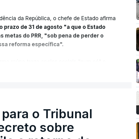
dência da República, o chefe de Estado afirma
o prazo de 31 de agosto "a que o Estado
as metas do PRR, "sob pena de perder o
sa reforma específica".
rma reúne treze apoios sociais "num só" e
 mais justo e transparente".
ER MAIS
acias, eliminar sobreposições e garantir que
a, estaremos a dar um passo na direção
lica.
 para o Tribunal
ecreto sobre
rejudicado"