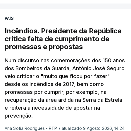
de um encontro entre o presidente Masoud
Pezeshkian e o ayatollah Khamenei que,
PAÍS
assinalando o início do terceiro ano de Pezeshkian
à frente do governo, teve na agenda o conflito
Incêndios. Presidente da República
armado com os Estados Unidos e Israel, além das
critica falta de cumprimento de
questões económicas de um país em guerra que
promessas e propostas
se confronta agora com uma inflação de 88%.
Num discurso nas comemorações dos 150 anos
De acordo com a informação oficial, que não indica
dos Bombeiros da Guarda, António José Seguro
onde ou quando decorreu a reunião, Khamenei e
veio criticar o "muito que ficou por fazer"
Pezeshkian discutiram ainda formas de garantir
desde os incêndios de 2017, bem como
recursos e gerir as despesas "em riais, divisas e
promessas por cumprir, por exemplo, na
energia", bem como sobre a cooperação
recuperação da área ardida na Serra da Estrela
económica com parceiros estrangeiros.
e reitera a necessidade de apostar na
prevenção.
Para os Estados Unidos seguiu ainda um recado:
Ana Sofia Rodrigues - RTP
/
atualizado 9 Agosto 2026, 14:24