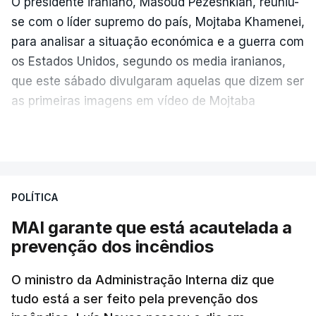
O presidente iraniano, Masoud Pezeshkian, reuniu-
se com o líder supremo do país, Mojtaba Khamenei,
para analisar a situação económica e a guerra com
os Estados Unidos, segundo os media iranianos,
que este sábado divulgaram aquelas que dizem ser
as primeiras imagens em vídeo de Mojtaba
Khamenei desde o início da guerra.
VER MAIS
O vídeo de 12 segundos, sem aúdio, data ou local
de gravação, foi colocado pela agência de notícias
Mehr na rede social Telegram, como aquilo que
POLÍTICA
pode ser considerada uma resposta à imprensa
MAI garante que está acautelada a
israelita, que nos últimos tempos vem dando conta
prevenção dos incêndios
de que o líder supremo iraniano estará em estado
crítico na sequência do bombardeamento que no
O ministro da Administração Interna diz que
último dia de fevereiro passado matou o pai, o
tudo está a ser feito pela prevenção dos
ayatollah Ali Khamenei, e outros membros da