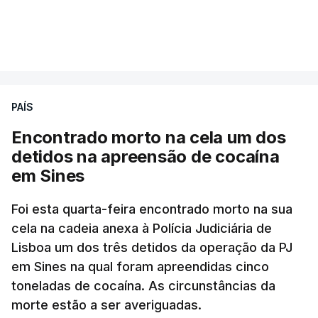
A intenção era que os resultados fossem
VER MAIS
publicados no dia seguinte (sexta-feira), o que
poderá não acontecer.
PAÍS
No domingo, estavam concluídos cerca de 50 por
cento dos mais de 20 mil pedidos de reapreciação,
Encontrado morto na cela um dos
mas Cristina Mota, porta-voz da Missão Escola
detidos na apreensão de cocaína
Pública, tem dúvidas de que o processo esteja
em Sines
concluído a tempo.
Foi esta quarta-feira encontrado morto na sua
cela na cadeia anexa à Polícia Judiciária de
"Durante o fim de semana e nos últimos dias,
Lisboa um dos três detidos da operação da PJ
apercebamo-nos que ainda estão a ser
em Sines na qual foram apreendidas cinco
convocados professores para reapreciações"
,
toneladas de cocaína. As circunstâncias da
disse a professora à agência Lusa.
"Será
morte estão a ser averiguadas.
praticamente impossível termos a totalidade