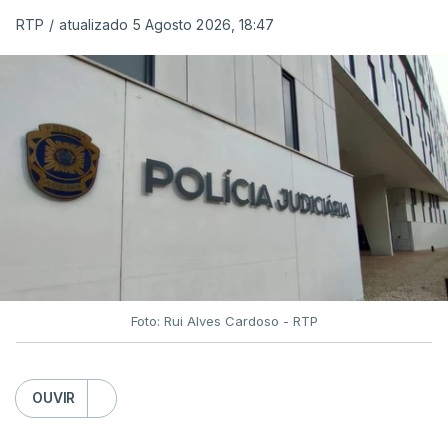
das reapreciações na sexta-feira".
RTP
/
atualizado 5 Agosto 2026, 18:47
Segundo os docentes, o processo de reapreciação
está a enfrentar vários constrangimentos. Há
casos em que faltam os modelos preenchidos
pelos alunos com a alegação justificativa para o
pedido de reapreciação, ou os documentos que os
relatores devem preencher.
"Este é um processo muito mais burocrático"
,
sublinhou Cristina Mota, afirmando que, além do
prazo apertado e do volume de trabalho, alguns
Foto: Rui Alves Cardoso - RTP
docentes não conseguem concluir as
reapreciações devido a documentação em falta.
OUVIR
Quanto aos exames da 2.ª fase, o ministro da