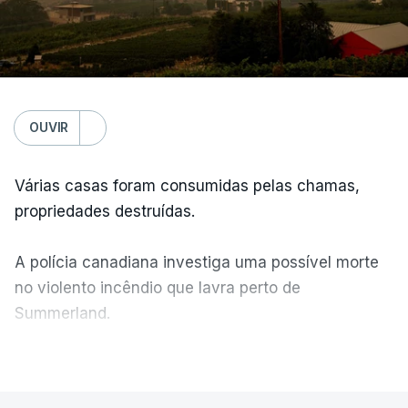
OUVIR
Várias casas foram consumidas pelas chamas,
propriedades destruídas.
A polícia canadiana investiga uma possível morte
no violento incêndio que lavra perto de
Summerland.
VER MAIS
Éum cenário de terror, descreve o primeiro-ministro
da Columbia Britânica, David Iby.