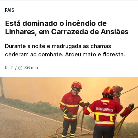
PAÍS
Está dominado o incêndio de
ERRO
100
Linhares, em Carrazeda de Ansiães
ERROR ON HTML5 MEDIA ELEMENT
Durante a noite e madrugada as chamas
ESTE CONTEÚDO ESTÁ NESTE
cederam ao combate. Ardeu mato e floresta.
MOMENTO INDISPONÍVEL
36 min.
RTP
/
As autoridades canadianas estimam que vai levar
dias ou semanas para controlar o fogo. Mais de
dois mil operacionais estão no terreno no combate
às chamas.