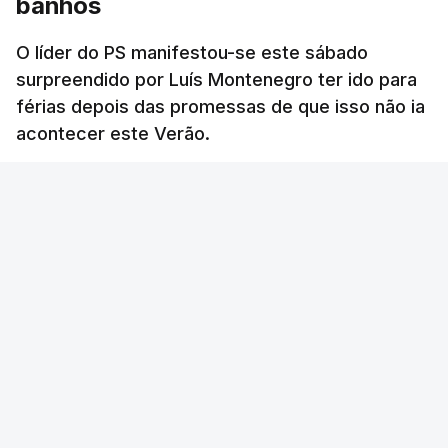
banhos
O líder do PS manifestou-se este sábado
surpreendido por Luís Montenegro ter ido para
férias depois das promessas de que isso não ia
acontecer este Verão.
RTP
/
atualizado 8 Agosto 2026, 21:26
ERRO
100
ERROR ON HTML5 MEDIA ELEMENT
ESTE CONTEÚDO ESTÁ NESTE MOMENTO
INDISPONÍVEL