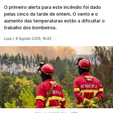
garantido o superior interesse da criança.
O primeiro alerta para este incêndio foi dado
pelas cinco da tarde de ontem. O vento e o
aumento das temperaturas estão a dificultar o
trabalho dos bombeiros.
ERRO
100
ERROR ON HTML5 MEDIA ELEMENT
Lusa
/
8 Agosto 2026, 16:43
ESTE CONTEÚDO ESTÁ NESTE
MOMENTO INDISPONÍVEL
O Chega considerou "de uma enorme gravidade" a
decisão do Presidente da República
de enviar para
o Tribunal Constitucional o decreto sobre retorno
de estrangeiros, sustentando tratar-se de "uma
irresponsabilidade".