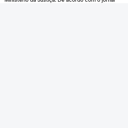
Público, o governo admite desgaste, mas
mantém a confiança no ministro e aposta nas
investigações para preservar a PJ.
RTP Notícias
/
atualizado 8 Agosto 2026, 07:48
Lusa