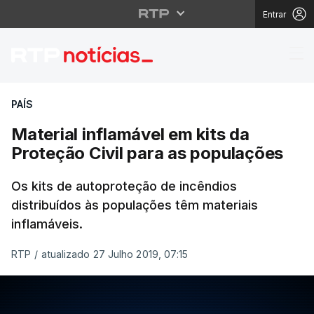
Entrar
Material inflamável em
PAÍS
Material inflamável em kits da
Proteção Civil para as populações
Os kits de autoproteção de incêndios
distribuídos às populações têm materiais
inflamáveis.
RTP
/
atualizado 27 Julho 2019, 07:15