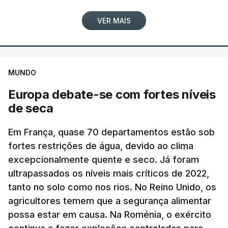
promessas", conclui.
guerra, sem que seja possível obter uma
VER MAIS
confirmação independente.
A agência noticiosa iraniana Mizan, ligada ao
ERRO
100
poder judicial do país, publicou uma declaração de
ERROR ON HTML5 MEDIA ELEMENT
MUNDO
um dos comandantes dos Basij, a força paramilitar
Europa debate-se com fortes níveis
ESTE CONTEÚDO ESTÁ NESTE
iraniana ao serviço do aiatola, que garantiu que
de seca
MOMENTO INDISPONÍVEL
nas próximas horas divulgará imagens do líder
supremo "entre o povo, a passear na rua e reunido
Em França, quase 70 departamentos estão sob
com os comandantes das Forças Armadas", sem
fortes restrições de água, devido ao clima
avançar mais pormenores.
"As particularidades do interior, com aldeias
excepcionalmente quente e seco. Já foram
dispersas, algumas quase despovoadas, com
ultrapassados os níveis mais críticos de 2022,
c/ Lusa
poucos serviços sociais e de saúde, com famílias
tanto no solo como nos rios. No Reino Unido, os
envelhecidas e com dificuldades de mobilidade,
agricultores temem que a segurança alimentar
TÓPICOS
Jerusalem Post
,
Israel Khamenei
possa estar em causa. Na Roménia, o exército
acentuam outras vertentes da ação dos bombeiros