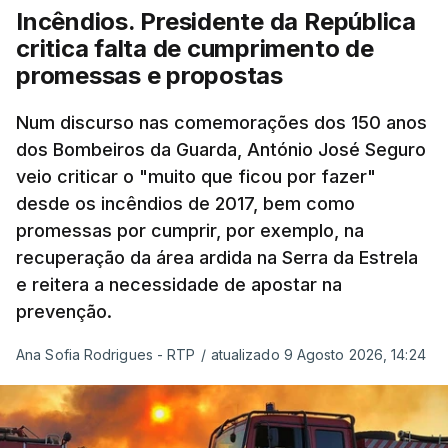
à frente do governo, teve na agenda o conflito
Incêndios. Presidente da República
armado com os Estados Unidos e Israel, além das
critica falta de cumprimento de
questões económicas de um país em guerra que
promessas e propostas
se confronta agora com uma inflação de 88%.
Num discurso nas comemorações dos 150 anos
De acordo com a informação oficial, que não indica
dos Bombeiros da Guarda, António José Seguro
onde ou quando decorreu a reunião, Khamenei e
veio criticar o "muito que ficou por fazer"
Pezeshkian discutiram ainda formas de garantir
desde os incêndios de 2017, bem como
recursos e gerir as despesas "em riais, divisas e
promessas por cumprir, por exemplo, na
energia", bem como sobre a cooperação
recuperação da área ardida na Serra da Estrela
económica com parceiros estrangeiros.
e reitera a necessidade de apostar na
prevenção.
Para os Estados Unidos seguiu ainda um recado:
Ana Sofia Rodrigues - RTP
/
atualizado 9 Agosto 2026, 14:24
"corrijam o comportamento". Teerão deixou ainda
novas exigências para reabrir o Estreito de Ormuz,
incluindo o fim do bloqueio naval, suspensão das