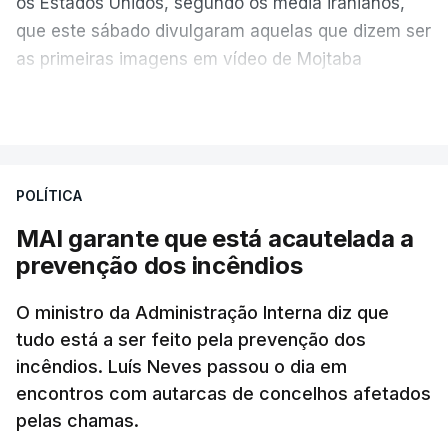
os Estados Unidos, segundo os media iranianos,
que este sábado divulgaram aquelas que dizem ser
as primeiras imagens em vídeo de Mojtaba
Khamenei desde o início da guerra.
VER MAIS
O vídeo de 12 segundos, sem aúdio, data ou local
de gravação, foi colocado pela agência de notícias
Mehr na rede social Telegram, como aquilo que
POLÍTICA
pode ser considerada uma resposta à imprensa
MAI garante que está acautelada a
israelita, que nos últimos tempos vem dando conta
prevenção dos incêndios
de que o líder supremo iraniano estará em estado
crítico na sequência do bombardeamento que no
O ministro da Administração Interna diz que
último dia de fevereiro passado matou o pai, o
tudo está a ser feito pela prevenção dos
ayatollah Ali Khamenei, e outros membros da
incêndios. Luís Neves passou o dia em
família.
encontros com autarcas de concelhos afetados
pelas chamas.
As imagens mostram Mojtaba Khamenei no que