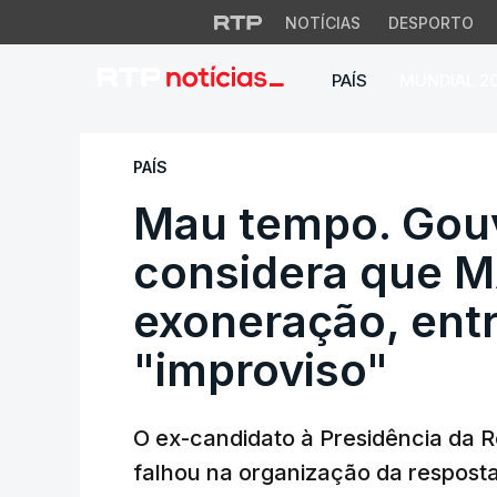
NOTÍCIAS
DESPORTO
PAÍS
MUNDIAL 2
Mau tempo. Gouveia
PAÍS
Mau tempo. Gouv
considera que MA
exoneração, entr
"improviso"
O ex-candidato à Presidência da 
falhou na organização da respost