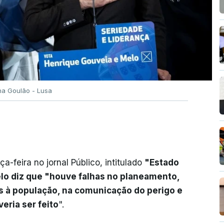
a Goulão - Lusa
a-feira no jornal Público, intitulado
"Estado
lo diz que "houve falhas no planeamento,
os à população, na comunicação do perigo e
eria ser feito
".