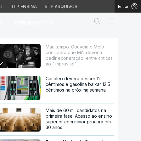
G
RTP ENSINA
RTP ARQUIVOS
Entrar
Abrir campo de
|
S
RTP
DESPORTO
MAI deveria pedir exone
Mau tempo. Gouveia e Melo
considera que MAI deveria
pedir exoneração, entre críticas
ao "improviso"
Gasóleo deverá descer 12
cêntimos e gasolina baixar 12,5
cêntimos na próxima semana
Mais de 60 mil candidatos na
primeira fase. Acesso ao ensino
superior com maior procura em
30 anos