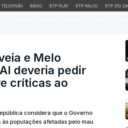
TELEVISÃO
RÁDIO
RTP PLAY
RTP PALCO
RTP ZIG ZA
026
EUROPA
MUNDO
OPINIÃO
VÍDEOS
ÁUDIO
 e Melo considera que 
eia e Melo
I deveria pedir
e críticas ao
República considera que o Governo
a às populações afetadas pelo mau