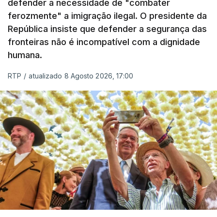
defender a necessidade de "combater
em todo o ano de 2025.
ferozmente" a imigração ilegal. O presidente da
A ação de prevenção visa a deteção em alto mar
República insiste que defender a segurança das
de embarcações de alta velocidade (EAV) que
fronteiras não é incompatível com a dignidade
humana.
utilizam a costa nacional para o tráfico de droga.
RTP
/
atualizado 8 Agosto 2026, 17:00
c/ Lusa