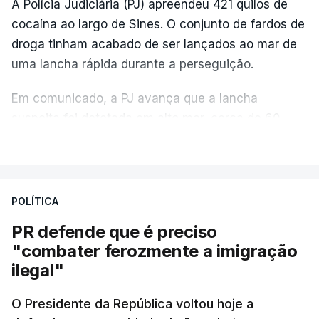
A Polícia Judiciária (PJ) apreendeu 421 quilos de
cocaína ao largo de Sines. O conjunto de fardos de
droga tinham acabado de ser lançados ao mar de
uma lancha rápida durante a perseguição.
Em comunicado, a PJ avança que a lancha
suspeita foi detetada em alto mar, cerca de 60
milhas náuticas ao largo de Sines.
VER MAIS
A apreensão aconteceu na tarde desta sexta-feira,
desencadeando uma ação de prevenção
POLÍTICA
desencadeada pela Polícia Judiciária, em
PR defende que é preciso
articulação com a Marinha, a Autoridade Marítima
"combater ferozmente a imigração
Nacional e a Força Aérea.
ilegal"
O ano de 2026 tem sido um ano de recordes: foi
O Presidente da República voltou hoje a
apreendida mais cocaína até ao momento de que