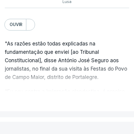
Lusa
OUVIR
"As razões estão todas explicadas na
fundamentação que enviei [ao Tribunal
Constitucional], disse António José Seguro aos
jornalistas, no final da sua visita às Festas do Povo
de Campo Maior, distrito de Portalegre.
"Eu sou contra a imigração clandestina, é preciso
combater ferozmente a imigração ilegal,
VER MAIS
precisamos de regular a nossa imigração e
precisamos de defender as nossas fronteiras e
nada disto é incompatível com tratarmos com
PAÍS
dignidade as pessoas, designadamente menores e