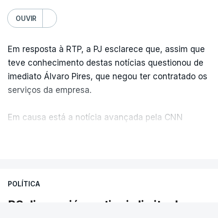
OUVIR
Em resposta à RTP, a PJ esclarece que, assim que
teve conhecimento destas notícias questionou de
imediato Álvaro Pires, que negou ter contratado os
serviços da empresa.
Em causa está a notícia avançada pela CNN
Portugal de que o diretor financeiro também tinha
VER MAIS
recorrido à Construbarcelos, tal como Luís Neves.
A Judiciária adianta ainda que não ordenou a
POLÍTICA
abertura de qualquer processo disciplinar, por não
ter qualquer elemento que indicie a realização
PS diz que já se atingiu limite do
dessas obras.
admissível. As reações à polémica