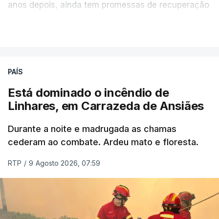
anos depois, ainda tem promessas de recuperação
por cumprir.
VER MAIS
ERRO
100
PAÍS
ERROR ON HTML5 MEDIA ELEMENT
Está dominado o incêndio de
Linhares, em Carrazeda de Ansiães
ESTE CONTEÚDO ESTÁ NESTE
MOMENTO INDISPONÍVEL
Durante a noite e madrugada as chamas
cederam ao combate. Ardeu mato e floresta.
RTP
/
9 Agosto 2026, 07:59