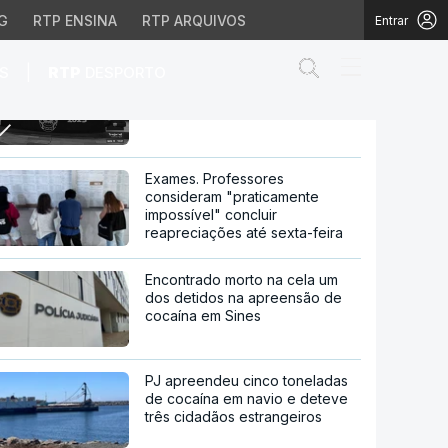
G
RTP ENSINA
RTP ARQUIVOS
Entrar
Abrir campo de
|
S
RTP
DESPORTO
Médica detida por fraude com
medicamentos para emagrecer
tos para emagrecer
Exames. Professores
consideram "praticamente
impossível" concluir
reapreciações até sexta-feira
Encontrado morto na cela um
dos detidos na apreensão de
cocaína em Sines
PJ apreendeu cinco toneladas
de cocaína em navio e deteve
três cidadãos estrangeiros