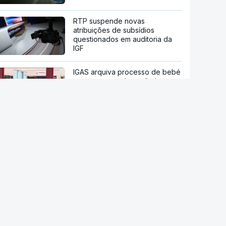
RTP suspende novas
atribuições de subsídios
questionados em auditoria da
IGF
IGAS arquiva processo de bebé
que morreu após a mãe ir a
cinco hospitais
RD Congo. Surto de ébola está
a espalhar-se a um ritmo sem
precedentes
Candidato presidencial
brasileiro Flávio Bolsonaro
anuncia deputado do próprio PL
como `vice`
Han Kuang. Taiwan sob pressão