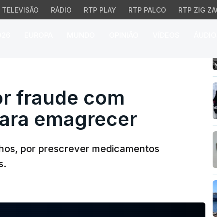
TELEVISÃO
RÁDIO
RTP PLAY
RTP PALCO
RTP ZIG ZA
026
EUROPA
MUNDO
OPINIÃO
VÍDEOS
ÁUDIO
 fraude com medicamen
or fraude com
ara emagrecer
nhos, por prescrever medicamentos
s.