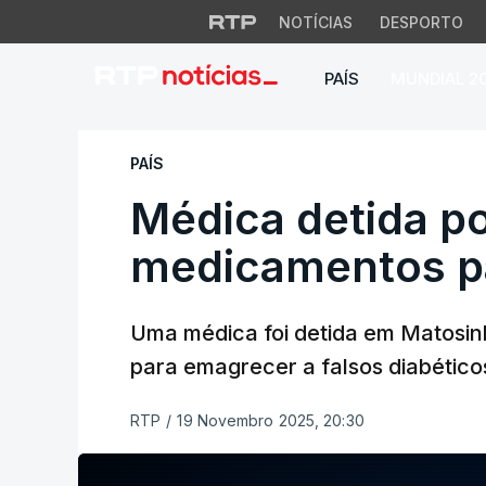
NOTÍCIAS
DESPORTO
PAÍS
MUNDIAL 2
Médica detida por
PAÍS
Médica detida p
medicamentos p
Uma médica foi detida em Matosi
para emagrecer a falsos diabético
RTP
/
19 Novembro 2025, 20:30