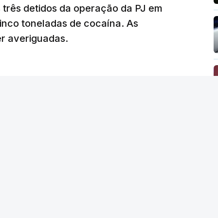
tam os modelos preenchidos pelos alunos com
s três detidos da operação da PJ em
de reapreciação, ou os documentos que os
inco toneladas de cocaína. As
er averiguadas.
crático"
, sublinhou Cristina Mota, afirmando
e de trabalho, alguns docentes não
evido a documentação em falta.
tro da Educação, Fernando Alexandre, disse na
postas estavam classificadas e que o
de e tranquilidade".