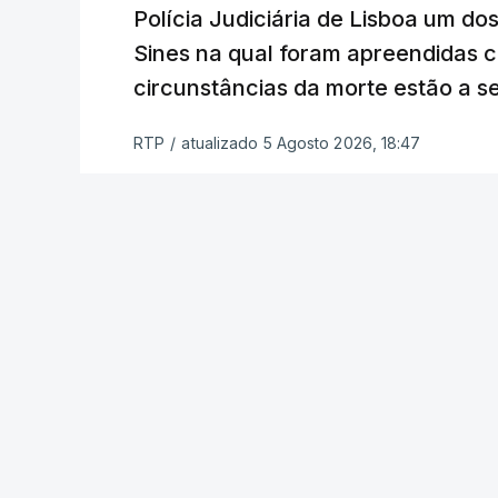
constrangimentos. Há casos em que fal
Polícia Judiciária de Lisboa um do
a alegação justificativa para o pedido 
Sines na qual foram apreendidas c
relatores devem preencher.
circunstâncias da morte estão a s
"Este é um processo muito mais buro
RTP
/
atualizado 5 Agosto 2026, 18:47
que, além do prazo apertado e do volum
conseguem concluir as reapreciações d
Quanto aos exames da 2.ª fase, o minis
segunda-feira que cerca de 97% das res
processo está a decorrer "com normalida
c/ Lusa