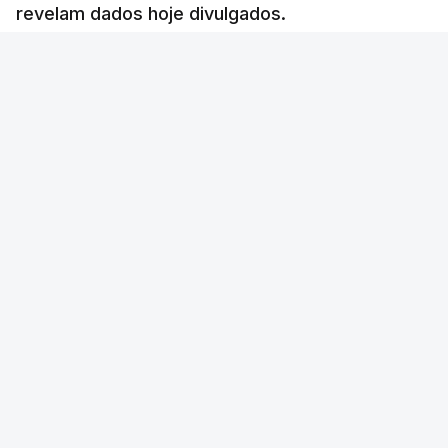
revelam dados hoje divulgados.
Lusa
/
atualizado 7 Agosto 2026, 09:59
Foto: Nathan Dumlao - Unsplash
OUVIR