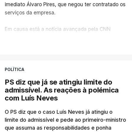
imediato Álvaro Pires, que negou ter contratado os
serviços da empresa.
Em causa está a notícia avançada pela CNN
Portugal de que o diretor financeiro também tinha
VER MAIS
recorrido à Construbarcelos, tal como Luís Neves.
A Judiciária adianta ainda que não ordenou a
POLÍTICA
abertura de qualquer processo disciplinar, por não
ter qualquer elemento que indicie a realização
PS diz que já se atingiu limite do
dessas obras.
admissível. As reações à polémica
com Luís Neves
ARTIGOS RELACIONADOS
O PS diz que o caso Luís Neves já atingiu o
limite do admissível e pede ao primeiro-ministro
que assuma as responsabilidades e ponha
Empreiteiro da