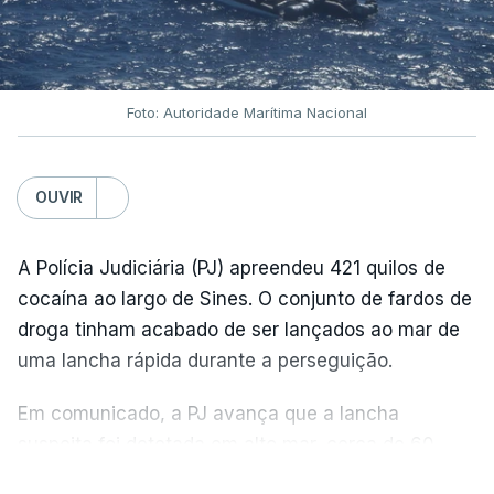
Foto: Autoridade Marítima Nacional
OUVIR
A Polícia Judiciária (PJ) apreendeu 421 quilos de
cocaína ao largo de Sines. O conjunto de fardos de
droga tinham acabado de ser lançados ao mar de
uma lancha rápida durante a perseguição.
Em comunicado, a PJ avança que a lancha
suspeita foi detetada em alto mar, cerca de 60
milhas náuticas ao largo de Sines.
VER MAIS