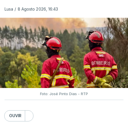
ERROR ON HTML5 MEDIA ELEMENT
Lusa
/
8 Agosto 2026, 16:43
ESTE CONTEÚDO ESTÁ NESTE
MOMENTO INDISPONÍVEL
O Chega considerou "de uma enorme gravidade" a
decisão do Presidente da República
de enviar para
o Tribunal Constitucional o decreto sobre retorno
de estrangeiros, sustentando tratar-se de "uma
irresponsabilidade".
Foto: José Pinto Dias - RTP
Na sexta-feira, a Presidência da República
anunciou que
António José Seguro pediu ao
OUVIR
Tribunal Constitucional a fiscalização preventiva do
decreto
do parlamento sobre concessão de asilo,