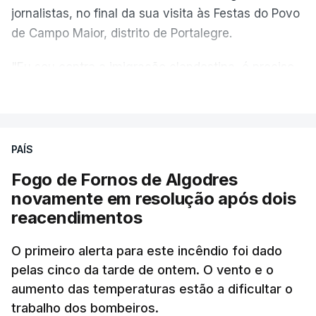
jornalistas, no final da sua visita às Festas do Povo
de Campo Maior, distrito de Portalegre.
"Eu sou contra a imigração clandestina, é preciso
combater ferozmente a imigração ilegal,
VER MAIS
precisamos de regular a nossa imigração e
precisamos de defender as nossas fronteiras e
nada disto é incompatível com tratarmos com
PAÍS
dignidade as pessoas, designadamente menores e
Fogo de Fornos de Algodres
crianças", acrescentou.
novamente em resolução após dois
reacendimentos
António José Seguro mostrou dúvidas sobre se é
garantido o superior interesse da criança.
O primeiro alerta para este incêndio foi dado
pelas cinco da tarde de ontem. O vento e o
aumento das temperaturas estão a dificultar o
trabalho dos bombeiros.
ERRO
100