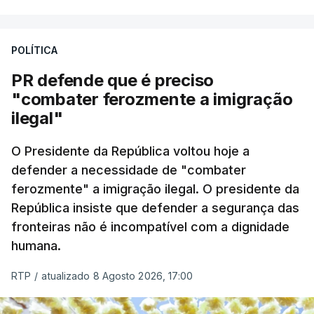
A apreensão aconteceu na tarde desta sexta-feira,
desencadeando uma ação de prevenção
POLÍTICA
desencadeada pela Polícia Judiciária, em
PR defende que é preciso
articulação com a Marinha, a Autoridade Marítima
"combater ferozmente a imigração
Nacional e a Força Aérea.
ilegal"
O ano de 2026 tem sido um ano de recordes: foi
O Presidente da República voltou hoje a
apreendida mais cocaína até ao momento de que
defender a necessidade de "combater
em todo o ano de 2025.
ferozmente" a imigração ilegal. O presidente da
A ação de prevenção visa a deteção em alto mar
República insiste que defender a segurança das
de embarcações de alta velocidade (EAV) que
fronteiras não é incompatível com a dignidade
humana.
utilizam a costa nacional para o tráfico de droga.
RTP
/
atualizado 8 Agosto 2026, 17:00
c/ Lusa