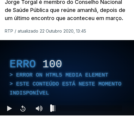
Jorge Torgal é membro do Conselho Nacional
de Saúde Pública que reúne amanhã, depois de
um último encontro que aconteceu em março.
RTP
/
atualizado 22 Outubro 2020, 13:45
ERRO
100
ERROR ON HTML5 MEDIA ELEMENT
ESTE CONTEÚDO ESTÁ NESTE MOMENTO
INDISPONÍVEL