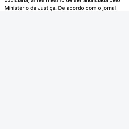
Judiciária, antes mesmo de ser anunciada pelo
Ministério da Justiça. De acordo com o jornal
Público, o governo admite desgaste, mas
mantém a confiança no ministro e aposta nas
investigações para preservar a PJ.
RTP Notícias
/
atualizado 8 Agosto 2026, 07:48
Lusa