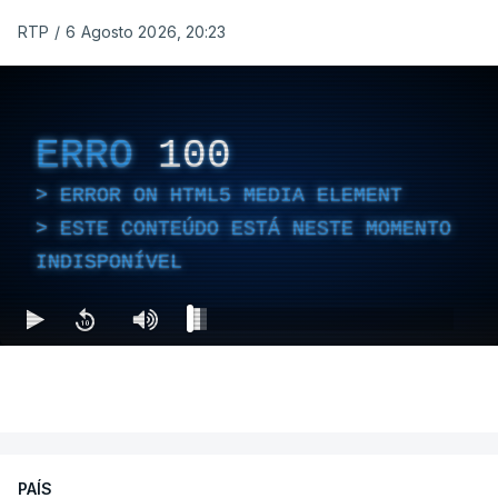
RTP
/
6 Agosto 2026, 20:23
ERRO
100
ERROR ON HTML5 MEDIA ELEMENT
ESTE CONTEÚDO ESTÁ NESTE MOMENTO
INDISPONÍVEL
PAÍS