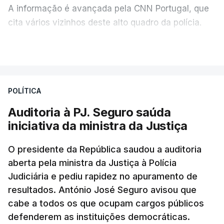
A informação é avançada pela CNN Portugal, que
cita vários vizinhos deste alto quadro da polícia.
VER MAIS
Foi o diretor financeiro, Álvaro Pires, que assumiu a
responsabilidade de sugerir as instalações da
Construbarcelos para acolher um atrelado
POLÍTICA
apreendido numa operação de droga.
Auditoria à PJ. Seguro saúda
iniciativa da ministra da Justiça
O presidente da República saudou a auditoria
aberta pela ministra da Justiça à Polícia
Judiciária e pediu rapidez no apuramento de
resultados. António José Seguro avisou que
cabe a todos os que ocupam cargos públicos
defenderem as instituições democráticas.