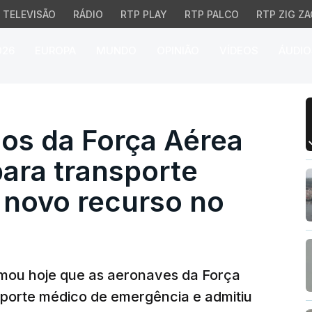
TELEVISÃO
RÁDIO
RTP PLAY
RTP PALCO
RTP ZIG ZA
026
EUROPA
MUNDO
OPINIÃO
VÍDEOS
ÁUDIO
s da Força Aérea são ad
ios da Força Aérea
ara transporte
 novo recurso no
rmou hoje que as aeronaves da Força
porte médico de emergência e admitiu