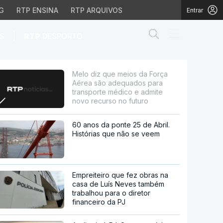
G
RTP ENSINA
RTP ARQUIVOS
Entrar
Abrir campo de
|
S
RTP
DESPORTO
equados para transport
Melo diz que meios da Força
Aérea são adequados para
transporte médico e admite
novo recurso no futuro
60 anos da ponte 25 de Abril.
Histórias que não se veem
Empreiteiro que fez obras na
casa de Luís Neves também
trabalhou para o diretor
financeiro da PJ