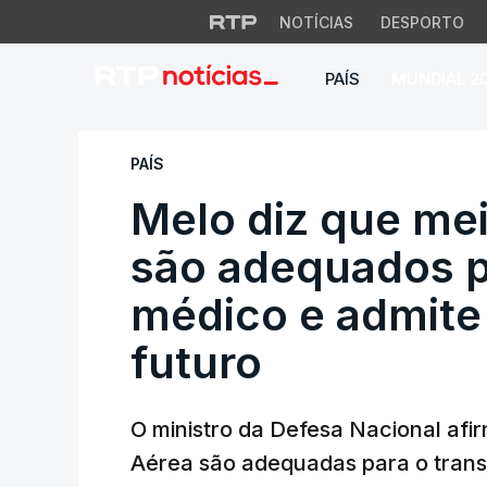
NOTÍCIAS
DESPORTO
PAÍS
MUNDIAL 2
Melo diz que meio
PAÍS
Melo diz que me
são adequados p
médico e admite
futuro
O ministro da Defesa Nacional afi
Aérea são adequadas para o trans