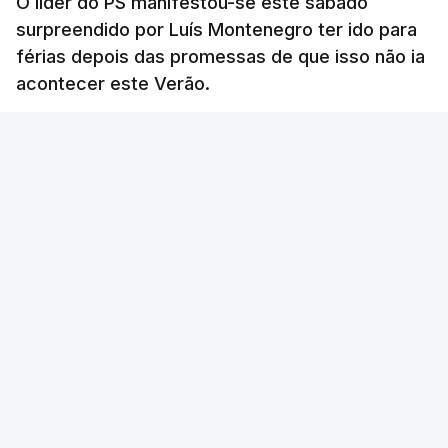
O líder do PS manifestou-se este sábado
surpreendido por Luís Montenegro ter ido para
férias depois das promessas de que isso não ia
acontecer este Verão.
RTP
/
atualizado 8 Agosto 2026, 21:26
ERRO
100
ERROR ON HTML5 MEDIA ELEMENT
ESTE CONTEÚDO ESTÁ NESTE MOMENTO
INDISPONÍVEL