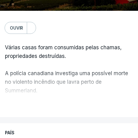
OUVIR
Várias casas foram consumidas pelas chamas,
propriedades destruídas.
A polícia canadiana investiga uma possível morte
no violento incêndio que lavra perto de
Summerland.
VER MAIS
Éum cenário de terror, descreve o primeiro-ministro
da Columbia Britânica, David Iby.
PAÍS