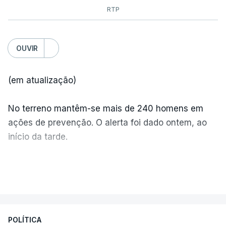
RTP
OUVIR
(em atualização)
No terreno mantêm-se mais de 240 homens em
ações de prevenção. O alerta foi dado ontem, ao
início da tarde.
Mais de 20 mil pessoas foram retiradas de casa
VER MAIS
por causa dos violentos incêndios no Canadá
POLÍTICA