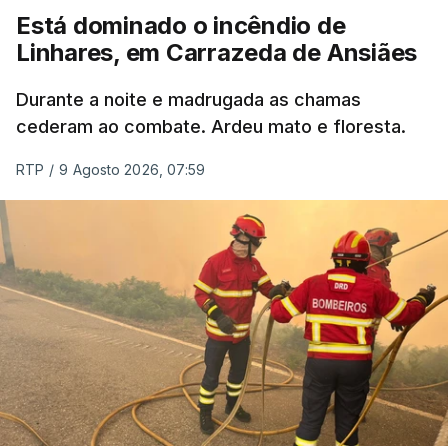
Está dominado o incêndio de
ERRO
100
Linhares, em Carrazeda de Ansiães
ERROR ON HTML5 MEDIA ELEMENT
Durante a noite e madrugada as chamas
ESTE CONTEÚDO ESTÁ NESTE
cederam ao combate. Ardeu mato e floresta.
MOMENTO INDISPONÍVEL
RTP
/
9 Agosto 2026, 07:59
As autoridades canadianas estimam que vai levar
dias ou semanas para controlar o fogo. Mais de
dois mil operacionais estão no terreno no combate
às chamas.