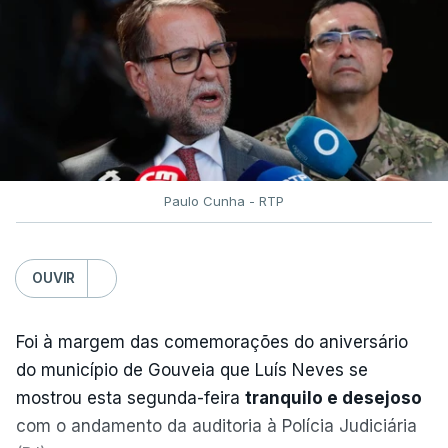
Chocó, situado na costa do Pacífico, a uma
profundidade de cerca de 100 quilómetros.
O forte sismo foi sentido em grandes cidades
como a capital, Bogotá, e Cali, no sudoeste
do país, bem como em Quito, no Equador, e
no Panamá.
Paulo Cunha - RTP
Seis aeroportos do oeste da Colômbia
OUVIR
suspenderam as suas operações devido aos
danos causados ​​pelo sismo, informou a
Foi à margem das comemorações do aniversário
Autoridade de Aviação Civil.
do município de Gouveia que Luís Neves se
mostrou esta segunda-feira
tranquilo e desejoso
Os aeroportos afetados localizam-se sobretudo na
com o andamento da auditoria à Polícia Judiciária
região de Chocó, na costa do Pacífico.