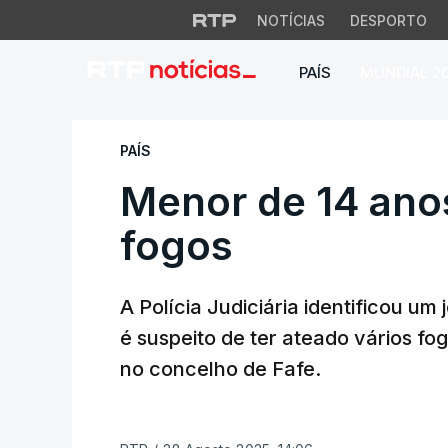
NOTÍCIAS
DESPORTO
PAÍS
MUNDIAL 2
Menor de 14 anos 
PAÍS
Menor de 14 anos
fogos
A Polícia Judiciária identificou u
é suspeito de ter ateado vários fog
no concelho de Fafe.