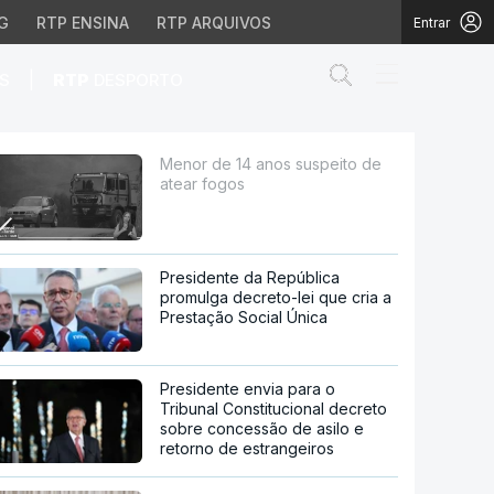
G
RTP ENSINA
RTP ARQUIVOS
Entrar
Abrir campo de
|
S
RTP
DESPORTO
Menor de 14 anos suspeito de
atear fogos
Presidente da República
promulga decreto-lei que cria a
Prestação Social Única
Presidente envia para o
Tribunal Constitucional decreto
sobre concessão de asilo e
retorno de estrangeiros