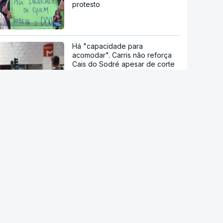
protesto
Há "capacidade para
acomodar". Carris não reforça
Cais do Sodré apesar de corte
no Metro de Lisboa
Câmara da Sertã aponta
situação "muito difícil" da EN2
em Pedrógão Pequeno
Acordo de Meca. Arábia
Saudita, Paquistão e Turquia
assinam pacto de defesa mútua
Pelo menos 11 civis feridos em
ataque Huthi na Arábia Saudita