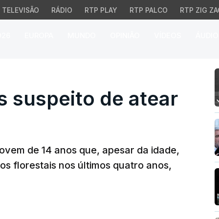
TELEVISÃO
RÁDIO
RTP PLAY
RTP PALCO
RTP ZIG ZA
026
EUROPA
MUNDO
OPINIÃO
VÍDEOS
ÁUDIO
suspeito de atear fogos
 suspeito de atear
m jovem de 14 anos que, apesar da idade,
os florestais nos últimos quatro anos,