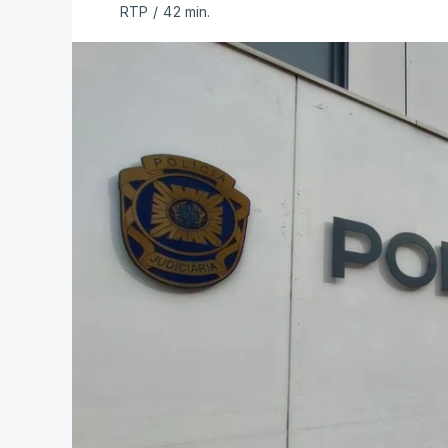
RTP
/
42 min.