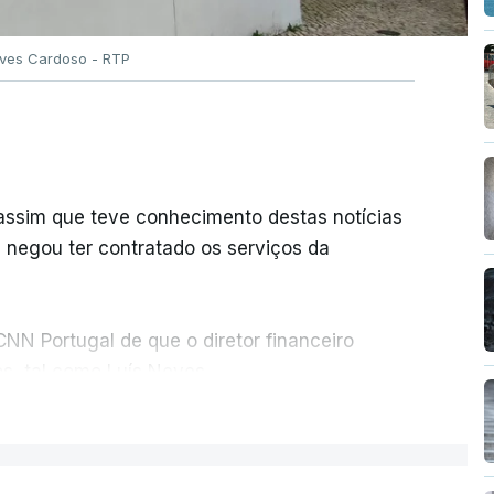
Alves Cardoso - RTP
 assim que teve conhecimento destas notícias
e negou ter contratado os serviços da
NN Portugal de que o diretor financeiro
s, tal como Luís Neves.
ER MAIS
nou a abertura de qualquer processo
o que indicie a realização dessas obras.