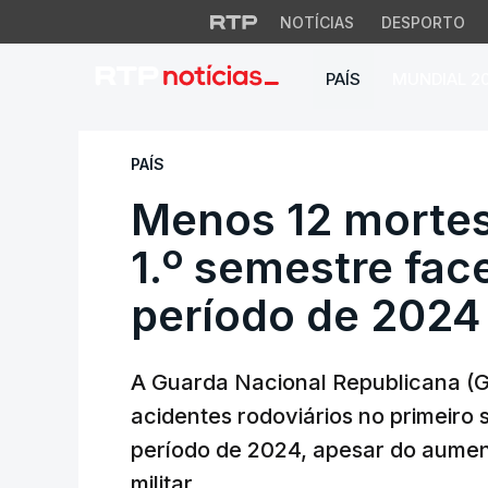
NOTÍCIAS
DESPORTO
PAÍS
MUNDIAL 2
Menos 12 mortes n
PAÍS
Menos 12 mortes
1.º semestre fa
período de 2024
A Guarda Nacional Republicana (
acidentes rodoviários no primeir
período de 2024, apesar do aument
militar.