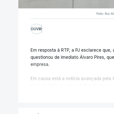
Foto: Rui 
OUVIR
Em resposta à RTP, a PJ esclarece que,
questionou de imediato Álvaro Pires, qu
empresa.
Em causa está a notícia avançada pela C
também tinha recorrido à Construbarcelo
V
A Judiciária adianta ainda que não orde
disciplinar, por não ter qualquer element