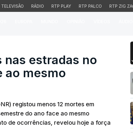
TELEVISÃO
RÁDIO
RTP PLAY
RTP PALCO
RTP ZIG ZA
026
EUROPA
MUNDO
OPINIÃO
VÍDEOS
ÁUDIO
as estradas no 1.º sem
 nas estradas no
ce ao mesmo
GNR) registou menos 12 mortes em
o semestre do ano face ao mesmo
o de ocorrências, revelou hoje a força