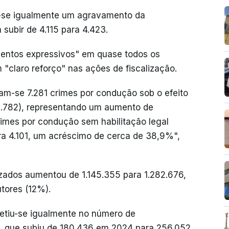
u-se igualmente um agravamento da
a subir de 4.115 para 4.423.
entos expressivos" em quase todos os
 "claro reforço" nas ações de fiscalização.
am-se 7.281 crimes por condução sob o efeito
5.782), representando um aumento de
mes por condução sem habilitação legal
ra 4.101, um acréscimo de cerca de 38,9%",
zados aumentou de 1.145.355 para 1.282.676,
tores (12%).
letiu-se igualmente no número de
s, que subiu de 180.436 em 2024 para 256.052