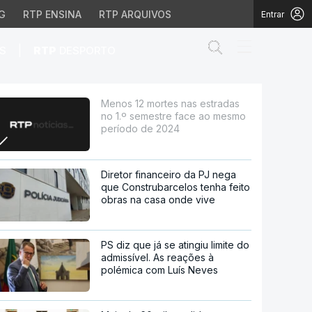
G
RTP ENSINA
RTP ARQUIVOS
Entrar
Abrir campo de
|
S
RTP
DESPORTO
estre face ao mesmo p
Menos 12 mortes nas estradas
no 1.º semestre face ao mesmo
período de 2024
Diretor financeiro da PJ nega
que Construbarcelos tenha feito
obras na casa onde vive
PS diz que já se atingiu limite do
admissível. As reações à
polémica com Luís Neves