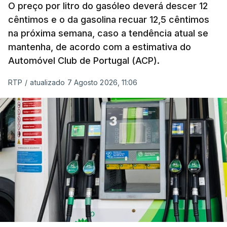
de um cabaz de produtos alimentares
O preço por litro do gasóleo deverá descer 12
comercializados internacionalmente, subiu para
cêntimos e o da gasolina recuar 12,5 cêntimos
na próxima semana, caso a tendência atual se
131,1 pontos em julho, face aos 130,3 de junho.
mantenha, de acordo com a estimativa do
Automóvel Club de Portugal (ACP).
O aumento dos preços dos alimentos básicos
tende a traduzir-se em preços mais elevados
RTP
/
atualizado 7 Agosto 2026, 11:06
nas prateleiras nos meses seguintes, à medida
que os fornecedores repercutem os seus
custos nos consumidores.
Em julho, o aumento esteve associado aos preços
do açúcar (+5,6%), dos cereais (+3,4%) e dos
óleos vegetais (+2%).
Estes aumentos foram "parcialmente
compensados por quedas" nos preços das "carnes