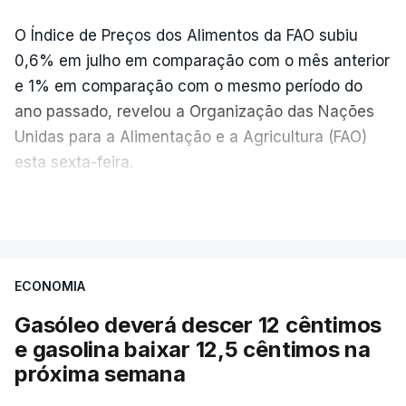
O Índice de Preços dos Alimentos da FAO subiu
0,6% em julho em comparação com o mês anterior
e 1% em comparação com o mesmo período do
ano passado, revelou a Organização das Nações
Unidas para a Alimentação e a Agricultura (FAO)
esta sexta-feira.
VER MAIS
Os preços globais dos alimentos atingiram o
seu nível mais elevado em três anos e meio,
ECONOMIA
com ondas de calor no Verão e conflitos na
Ucrânia e no Médio Oriente a elevar os
Gasóleo deverá descer 12 cêntimos
custos das colheitas.
e gasolina baixar 12,5 cêntimos na
próxima semana
O índice, que acompanha as variações mensais