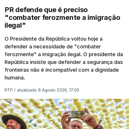
desencadeada pela Polícia Judiciária, em
PR defende que é preciso
articulação com a Marinha, a Autoridade Marítima
"combater ferozmente a imigração
Nacional e a Força Aérea.
ilegal"
O ano de 2026 tem sido um ano de recordes: foi
O Presidente da República voltou hoje a
apreendida mais cocaína até ao momento de que
defender a necessidade de "combater
em todo o ano de 2025.
ferozmente" a imigração ilegal. O presidente da
A ação de prevenção visa a deteção em alto mar
República insiste que defender a segurança das
de embarcações de alta velocidade (EAV) que
fronteiras não é incompatível com a dignidade
humana.
utilizam a costa nacional para o tráfico de droga.
RTP
/
atualizado 8 Agosto 2026, 17:00
c/ Lusa