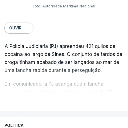
Foto: Autoridade Marítima Nacional
OUVIR
A Polícia Judiciária (PJ) apreendeu 421 quilos de
cocaína ao largo de Sines. O conjunto de fardos de
droga tinham acabado de ser lançados ao mar de
uma lancha rápida durante a perseguição.
Em comunicado, a PJ avança que a lancha
suspeita foi detetada em alto mar, cerca de 60
milhas náuticas ao largo de Sines.
VER MAIS
A apreensão aconteceu na tarde desta sexta-feira,
desencadeando uma ação de prevenção
POLÍTICA