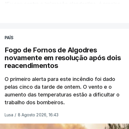
"Eu sou contra a imigração clandestina, é preciso
combater ferozmente a imigração ilegal,
VER MAIS
precisamos de regular a nossa imigração e
precisamos de defender as nossas fronteiras e
nada disto é incompatível com tratarmos com
PAÍS
dignidade as pessoas, designadamente menores e
Fogo de Fornos de Algodres
crianças", acrescentou.
novamente em resolução após dois
reacendimentos
António José Seguro mostrou dúvidas sobre se é
garantido o superior interesse da criança.
O primeiro alerta para este incêndio foi dado
pelas cinco da tarde de ontem. O vento e o
aumento das temperaturas estão a dificultar o
trabalho dos bombeiros.
ERRO
100
ERROR ON HTML5 MEDIA ELEMENT
Lusa
/
8 Agosto 2026, 16:43
ESTE CONTEÚDO ESTÁ NESTE