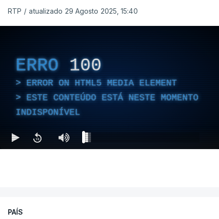
RTP
/
atualizado 29 Agosto 2025, 15:40
ERRO
100
ERROR ON HTML5 MEDIA ELEMENT
ESTE CONTEÚDO ESTÁ NESTE MOMENTO
INDISPONÍVEL
PAÍS