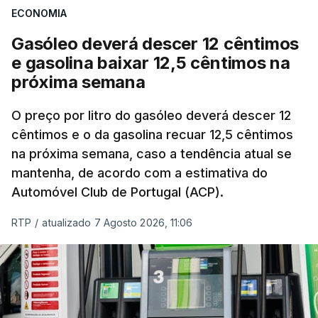
ECONOMIA
com ondas de calor no Verão e conflitos na
Ucrânia e no Médio Oriente a elevar os
Gasóleo deverá descer 12 cêntimos
custos das colheitas.
e gasolina baixar 12,5 cêntimos na
próxima semana
O índice, que acompanha as variações mensais
de um cabaz de produtos alimentares
O preço por litro do gasóleo deverá descer 12
comercializados internacionalmente, subiu para
cêntimos e o da gasolina recuar 12,5 cêntimos
na próxima semana, caso a tendência atual se
131,1 pontos em julho, face aos 130,3 de junho.
mantenha, de acordo com a estimativa do
Automóvel Club de Portugal (ACP).
O aumento dos preços dos alimentos básicos
tende a traduzir-se em preços mais elevados
RTP
/
atualizado 7 Agosto 2026, 11:06
nas prateleiras nos meses seguintes, à medida
que os fornecedores repercutem os seus
custos nos consumidores.
Em julho, o aumento esteve associado aos preços