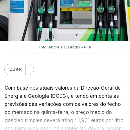
do açúcar (+5,6%), dos cereais (+3,4%) e dos
óleos vegetais (+2%).
Estes aumentos foram "parcialmente
compensados por quedas" nos preços das "carnes
e dos produtos lácteos", segundo a FAO.
Foto: Andreia Custódio - RTP
Os preços do açúcar dispararam no mês passado
OUVIR
devido às preocupações com os efeitos das ondas
de calor e das secas na produção europeia e do
fenómeno El Niño na produção asiática, observou a
Com base nos atuais valores da Direção-Geral de
FAO. No entanto, o índice mantém-se 8% abaixo do
Energia e Geologia (DGEG), e tendo em conta as
registado no ano passado.
previsões das variações com os valores do fecho
do mercado na quinta-feira, o preço médio do
gasóleo simples deverá atingir 1,931 euros por litro,
A onda de calor que atingiu a Europa em
enquanto o da gasolina simples 95 deverá recuar