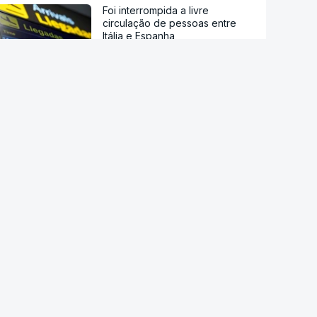
Foi interrompida a livre
circulação de pessoas entre
Itália e Espanha
Maiorca na rua contra excessos
do turismo
Deputada da oposição atirou
ovos ao primeiro-ministro
interino no Kosovo
Após Ceuta. UE pede a Meta e
TikTok que reforcem vigilância
sobre desinformação
Estão a aumentar os casos de
manipulação de imagens de