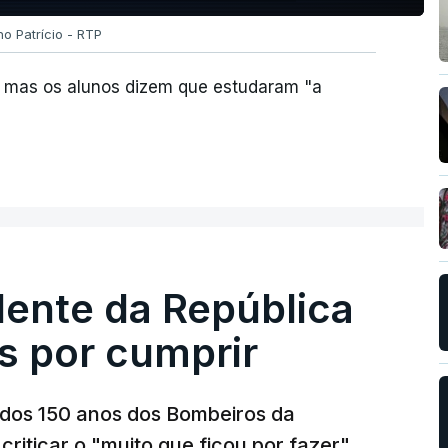
no Patrício - RTP
al mas os alunos dizem que estudaram "a
dente da República
s por cumprir
os 150 anos dos Bombeiros da
riticar o "muito que ficou por fazer"