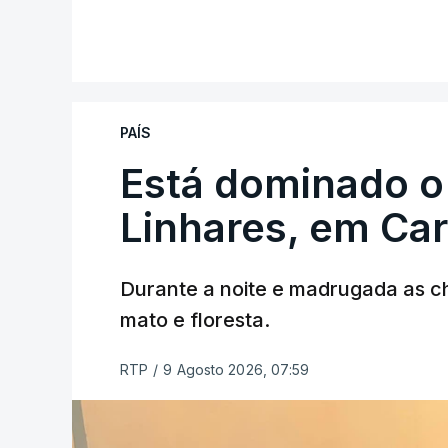
V
PAÍS
Está dominado o
ERRO
100
ERROR ON HTML5 MEDIA ELEMEN
Linhares, em Ca
ESTE CONTEÚDO ESTÁ NESTE MO
Durante a noite e madrugada as 
mato e floresta.
RTP
/
9 Agosto 2026, 07:59