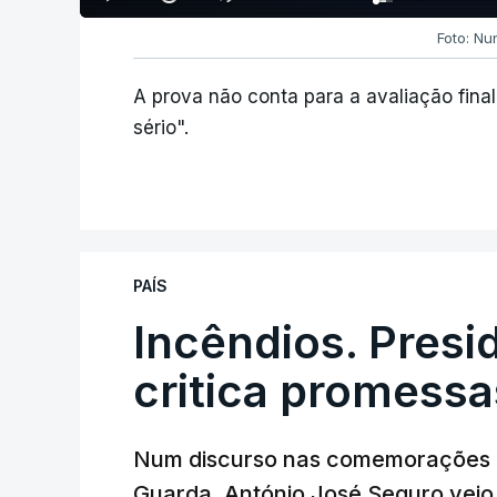
Foto: Nu
A prova não conta para a avaliação fin
sério".
PAÍS
Incêndios. Presi
critica promessa
Num discurso nas comemorações d
Guarda, António José Seguro veio c