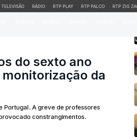
TELEVISÃO
RÁDIO
RTP PLAY
RTP PALCO
RTP ZIG ZA
026
EUROPA
MUNDO
OPINIÃO
VÍDEOS
ÁUDIO
s do sexto ano fizeram 
os do sexto ano
 monitorização da
de Portugal. A greve de professores
 provocado constrangimentos.