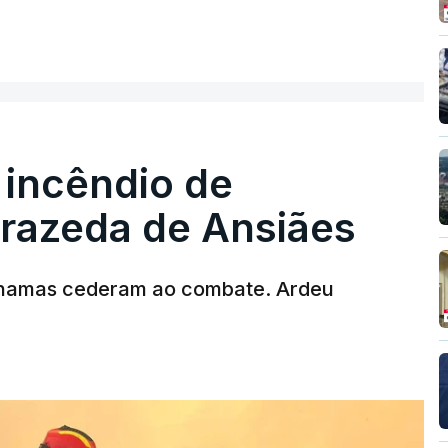
ER MAIS
 incêndio de
T
rrazeda de Ansiães
MENTO INDISPONÍVEL
chamas cederam ao combate. Ardeu