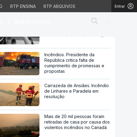
G
RTP ENSINA
RTP ARQUIVOS
Entrar
Abrir campo de
|
S
RTP
DESPORTO
Milhares de alunos do sexto
ano fizeram prova de
monitorização da aprendizagem
prova de monitorização
Incêndios. Presidente da
República critica falta de
cumprimento de promessas e
propostas
Carrazeda de Ansiães. Incêndio
de Linhares e Paradela em
resolução
Mais de 20 mil pessoas foram
retiradas de casa por causa dos
violentos incêndios no Canadá