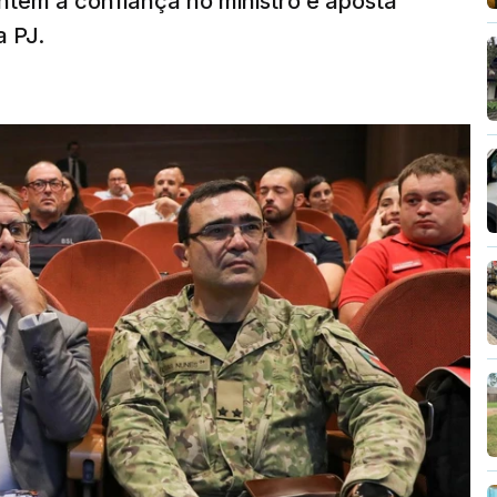
tém a confiança no ministro e aposta
a PJ.