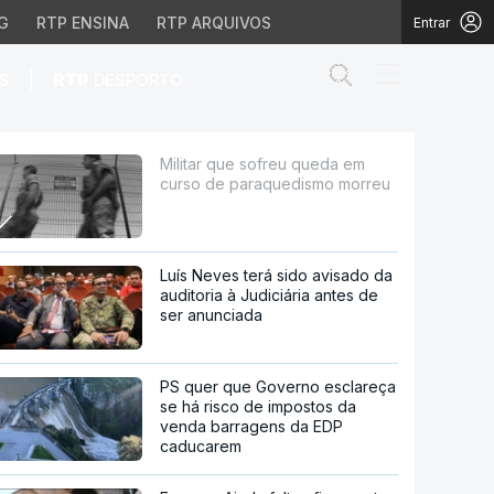
G
RTP ENSINA
RTP ARQUIVOS
Entrar
Abrir campo de
|
S
RTP
DESPORTO
raquedismo morreu
Militar que sofreu queda em
curso de paraquedismo morreu
Luís Neves terá sido avisado da
auditoria à Judiciária antes de
ser anunciada
PS quer que Governo esclareça
se há risco de impostos da
venda barragens da EDP
caducarem