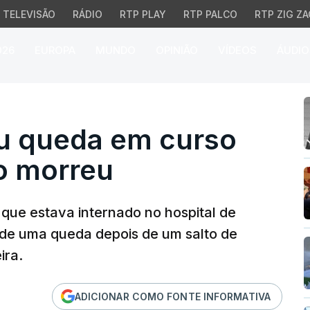
TELEVISÃO
RÁDIO
RTP PLAY
RTP PALCO
RTP ZIG ZA
026
EUROPA
MUNDO
OPINIÃO
VÍDEOS
ÁUDIO
u queda em curso de pa
eu queda em curso
o morreu
, que estava internado no hospital de
de uma queda depois de um salto de
ira.
ADICIONAR COMO FONTE INFORMATIVA