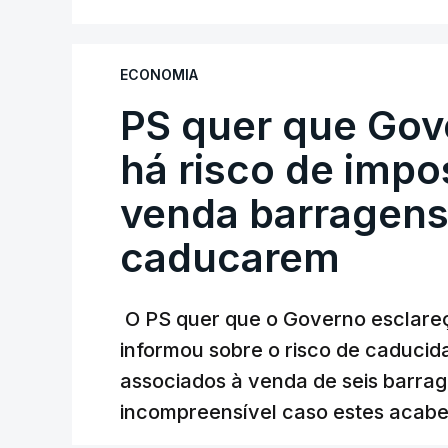
ministra concordou.
Não há prazos fixados para a conclusão d
ECONOMIA
PS quer que Gov
Do início da polémica com a revelação d
Alentejo, feitas pelo mesmo empreiteiro 
há risco de impo
Judiciária (PJ) até aos últimos dias, e
venda barragens
inquéritos e averiguações aos seus manda
está há praticamente um mês sem sair do
caducarem
O PS quer que o Governo esclareça
ARTIGOS RELACIONADOS
informou sobre o risco de caduci
Nova polémica com
associados à venda de seis barra
construtora DST
incompreensível caso estes acabe
7 Agosto 2026, 20:28