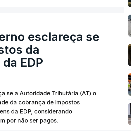
esta avaliação à Polícia Judiciária.
erno esclareça se
e obras a título pessoal, numa propriedade no
contratado 17 vezes para obras na Polícia
stos da
m que até do Governo surgiram ordens para mais
 da EDP
tos à frente da polícia criminal, Luís Neves
 topo das notícias.
 se a Autoridade Tributária (AT) o
dade da cobrança de impostos
 Luís Neves. Ministro nega favorecimento a
gens da EDP, considerando
m por não ser pagos.