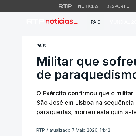
NOTÍCIAS
DESPORTO
PAÍS
MUNDIAL 2
Militar que sofre
PAÍS
Militar que sofr
de paraquedism
O Exército confirmou que o militar
São José em Lisboa na sequência 
paraquedas, morreu esta quinta-fe
RTP
/
atualizado 7 Maio 2026, 14:42