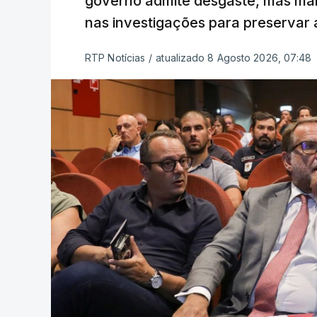
governo admite desgaste, mas man
nas investigações para preservar 
RTP Notícias
/
atualizado 8 Agosto 2026, 07:48