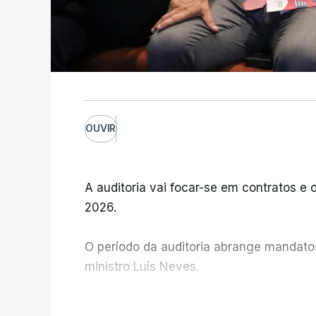
OUVIR
A auditoria vai focar-se em contratos e o
2026.
O período da auditoria abrange mandatos 
ministro Luís Neves.
A Judiciária confirma que foi o atual dir
V