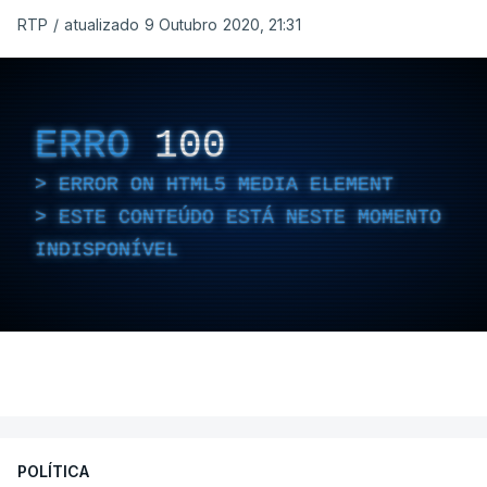
RTP
/
atualizado 9 Outubro 2020, 21:31
ERRO
100
ERROR ON HTML5 MEDIA ELEMENT
ESTE CONTEÚDO ESTÁ NESTE MOMENTO
INDISPONÍVEL
POLÍTICA