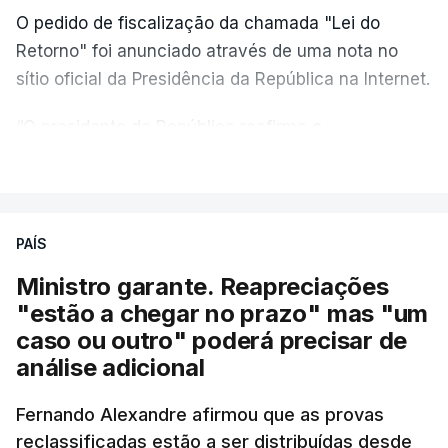
O pedido de fiscalização da chamada "Lei do
Retorno" foi anunciado através de uma nota no
sítio oficial da Presidência da República na Internet.
“O presidente da República reafirma
a
necessidade de se combater a imigração ilegal
,
VER MAIS
de se controlar eficazmente a imigração legal e de
se garantir a defesa das nossas fronteiras, num
quadro de cooperação entre os Estados europeus
PAÍS
parte do Espaço Schengen”, começa por indicar a
Ministro garante. Reapreciações
nota.
"estão a chegar no prazo" mas "um
caso ou outro" poderá precisar de
“Por outro lado, o presidente da República reitera
análise adicional
que a segurança das nossas fronteiras não é
incompatível com a dignidade humana. Atente-se
Fernando Alexandre afirmou que as provas
que as mulheres, homens e crianças que pedem
reclassificadas estão a ser distribuídas desde