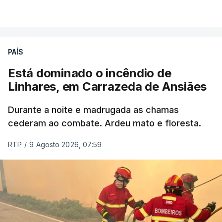
VER MAIS
ERRO
100
PAÍS
ERROR ON HTML5 MEDIA ELEMENT
Está dominado o incêndio de
Linhares, em Carrazeda de Ansiães
ESTE CONTEÚDO ESTÁ NESTE
MOMENTO INDISPONÍVEL
Durante a noite e madrugada as chamas
cederam ao combate. Ardeu mato e floresta.
RTP
/
9 Agosto 2026, 07:59