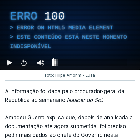
ERRO
100
ERROR ON HTML5 MEDIA ELEMENT
ESTE CONTEÚDO ESTÁ NESTE MOMENTO
INDISPONÍVEL
Foto: Filipe Amorim - Lusa
A informação foi dada pelo procurador-geral da
República ao semanário
Nascer do Sol
.
Amadeu Guerra explica que, depois de analisada a
documentação até agora submetida, foi preciso
pedir mais dados ao chefe do Governo nesta