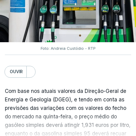
do açúcar (+5,6%), dos cereais (+3,4%) e dos
óleos vegetais (+2%).
Estes aumentos foram "parcialmente
compensados por quedas" nos preços das "carnes
e dos produtos lácteos", segundo a FAO.
Foto: Andreia Custódio - RTP
Os preços do açúcar dispararam no mês passado
OUVIR
devido às preocupações com os efeitos das ondas
de calor e das secas na produção europeia e do
fenómeno El Niño na produção asiática, observou a
Com base nos atuais valores da Direção-Geral de
FAO. No entanto, o índice mantém-se 8% abaixo do
Energia e Geologia (DGEG), e tendo em conta as
registado no ano passado.
previsões das variações com os valores do fecho
do mercado na quinta-feira, o preço médio do
gasóleo simples deverá atingir 1,931 euros por litro,
A onda de calor que atingiu a Europa em
enquanto o da gasolina simples 95 deverá recuar