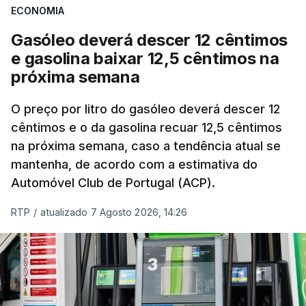
ECONOMIA
com ondas de calor no Verão e conflitos na
Ucrânia e no Médio Oriente a elevar os
Gasóleo deverá descer 12 cêntimos
custos das colheitas.
e gasolina baixar 12,5 cêntimos na
próxima semana
O índice, que acompanha as variações mensais
de um cabaz de produtos alimentares
O preço por litro do gasóleo deverá descer 12
comercializados internacionalmente, subiu para
cêntimos e o da gasolina recuar 12,5 cêntimos
na próxima semana, caso a tendência atual se
131,1 pontos em julho, face aos 130,3 de junho.
mantenha, de acordo com a estimativa do
Automóvel Club de Portugal (ACP).
O aumento dos preços dos alimentos básicos
tende a traduzir-se em preços mais elevados
RTP
/
atualizado 7 Agosto 2026, 14:26
nas prateleiras nos meses seguintes, à medida
que os fornecedores repercutem os seus
custos nos consumidores.
Em julho, o aumento esteve associado aos preços