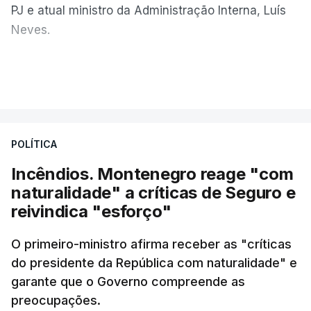
PJ e atual ministro da Administração Interna, Luís
Neves.
Carlos Cabreiro diz que a imagem da PJ não sai
VER MAIS
manchada porque
"é uma instituição com provas
dadas, com 81 anos de história e com cerca de
cinco mil trabalhadores, que, apesar de tudo e
POLÍTICA
das notícias que são dadas diariamente,
continuam a trabalhar"
.
Incêndios. Montenegro reage "com
naturalidade" a críticas de Seguro e
reivindica "esforço"
ERRO
100
O primeiro-ministro afirma receber as "críticas
ERROR ON HTML5 MEDIA ELEMENT
do presidente da República com naturalidade" e
garante que o Governo compreende as
ESTE CONTEÚDO ESTÁ NESTE
preocupações.
MOMENTO INDISPONÍVEL