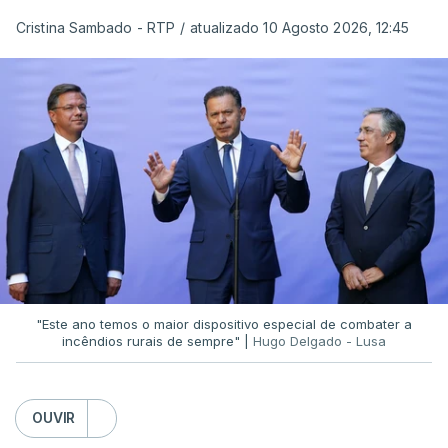
Cristina Sambado - RTP
/
atualizado 10 Agosto 2026, 12:45
O diretor da PJ aproveitou ainda para apelar à
serenidade interna e externa
da instituição e diz
que só a investigação vai permitir apurar se houve
ou não imprudências.
Já a ministra da Justiça, em reação à auditoria
feita à Polícia Judiciária, disse que a ação pautou-
se por um único objetivo:
"proteger a PJ e
defender as instituições"
.
"Este ano temos o maior dispositivo especial de combater a
incêndios rurais de sempre" |
Hugo Delgado - Lusa
ERRO
100
OUVIR
ERROR ON HTML5 MEDIA ELEMENT