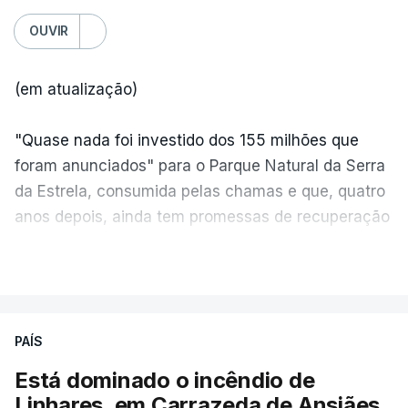
OUVIR
(em atualização)
"Quase nada foi investido dos 155 milhões que
foram anunciados" para o Parque Natural da Serra
da Estrela, consumida pelas chamas e que, quatro
anos depois, ainda tem promessas de recuperação
por cumprir.
VER MAIS
ERRO
100
PAÍS
ERROR ON HTML5 MEDIA ELEMENT
Está dominado o incêndio de
Linhares, em Carrazeda de Ansiães
ESTE CONTEÚDO ESTÁ NESTE