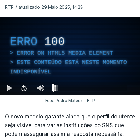
RTP
/
atualizado 29 Maio 2025, 14:28
ERRO
100
ERROR ON HTML5 MEDIA ELEMENT
ESTE CONTEÚDO ESTÁ NESTE MOMENTO
INDISPONÍVEL
Foto: Pedro Mateus - RTP
O novo modelo garante ainda que o perfil do utente
seja visível para várias instituições do SNS que
podem assegurar assim a resposta necessária.