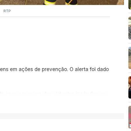
RTP
ns em ações de prevenção. O alerta foi dado
de casa por causa dos violentos incêndios no
ER MAIS