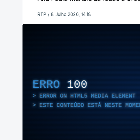
RTP
/
8 Julho 2026, 14:18
ERRO
100
ERROR ON HTML5 MEDIA ELEMENT
ESTE CONTEÚDO ESTÁ NESTE MOME