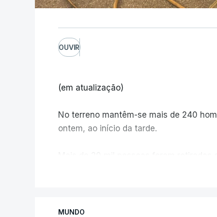
OUVIR
(em atualização)
No terreno mantêm-se mais de 240 home
ontem, ao início da tarde.
Mais de 20 mil pessoas foram retiradas 
Canadá
V
MUNDO