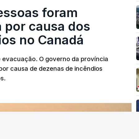
pessoas foram
a por causa dos
dios no Canadá
e evacuação. O governo da província
por causa de dezenas de incêndios
s.