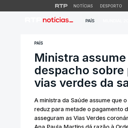
NOTÍCIAS
DESPORTO
PAÍS
MUNDIAL 2
Ministra assume l
PAÍS
Ministra assume 
despacho sobre
vias verdes da s
A ministra da Saúde assume que o
reduz para metade o pagamento de
asseguram as Vias Verdes coronár
Ana Paula Martins dá razão à Ord