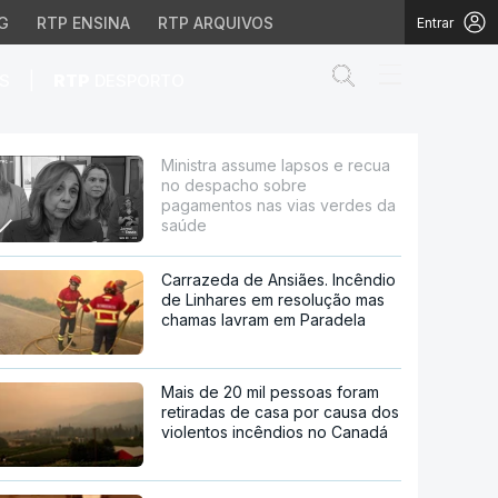
G
RTP ENSINA
RTP ARQUIVOS
Entrar
Abrir campo de
|
S
RTP
DESPORTO
cho sobre pagamentos n
Ministra assume lapsos e recua
no despacho sobre
pagamentos nas vias verdes da
saúde
Carrazeda de Ansiães. Incêndio
de Linhares em resolução mas
chamas lavram em Paradela
Mais de 20 mil pessoas foram
retiradas de casa por causa dos
violentos incêndios no Canadá