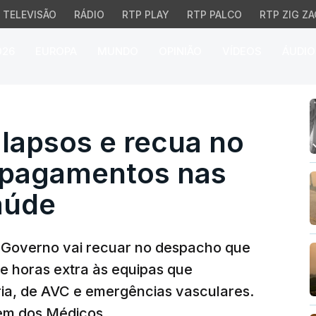
TELEVISÃO
RÁDIO
RTP PLAY
RTP PALCO
RTP ZIG ZA
026
EUROPA
MUNDO
OPINIÃO
VÍDEOS
ÁUDIO
apsos e recua no despa
lapsos e recua no
 pagamentos nas
aúde
 Governo vai recuar no despacho que
 horas extra às equipas que
ia, de AVC e emergências vasculares.
em dos Médicos.