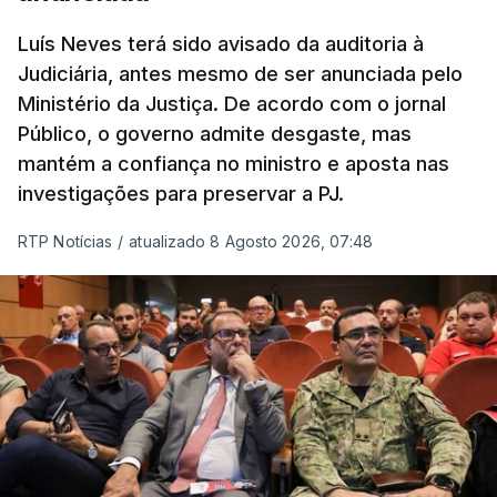
“Com esta acção de Seguro, sendo atingido o
prazo de 60 dias, os imigrantes terão que ser
Luís Neves terá sido avisado da auditoria à
Judiciária, antes mesmo de ser anunciada pelo
libertados,
ainda que os seus pedidos de asilo
Ministério da Justiça. De acordo com o jornal
tenham sido rejeitados pelas autoridades
Público, o governo admite desgaste, mas
competentes”, referem.
mantém a confiança no ministro e aposta nas
investigações para preservar a PJ.
“Isto é de uma enorme irresponsabilidade
e
muito injusto para aqueles cidadãos estrangeiros
RTP Notícias
/
atualizado 8 Agosto 2026, 07:48
que cumpriram efetivamente todos os passos para
poderem entrar e residir legalmente em Portugal”,
acrescenta, concluindo que
“são exactamente
este tipo de actos políticos irresponsáveis que
produzem o designado efeito de chamada, ou
por outras palavras, são estes buracos na lei
que são usados pelas redes de tráfico de seres
humanos para trazer pessoas para a Europa”
.