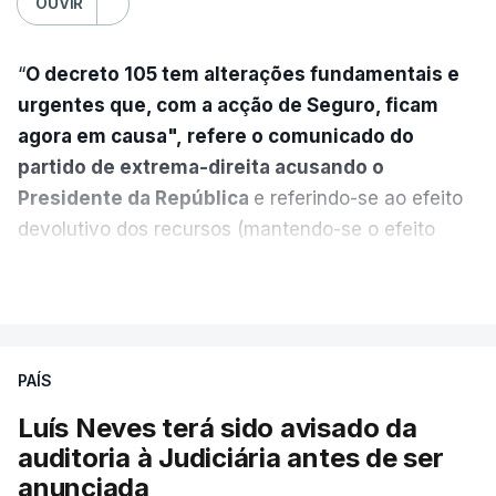
OUVIR
“
O decreto 105 tem alterações fundamentais e
urgentes que, com a acção de Seguro, ficam
agora em causa", refere o comunicado do
partido de extrema-direita acusando o
Presidente da República
e referindo-se ao efeito
devolutivo dos recursos (mantendo-se o efeito
suspensivo) e o aumento do prazo para detenção
VER MAIS
em centro de acolhimento temporário.
Chega refere ainda que Seguro tem reservas
PAÍS
quanto à possibilidade de expulsar do país
cidadãos adultos em situação ilegal, se
Luís Neves terá sido avisado da
tiverem filhos menores.
auditoria à Judiciária antes de ser
anunciada