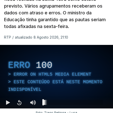
previsto. Vários agrupamentos receberam os
dados com atraso e erros. O ministro da
Educação tinha garantido que as pautas seriam
todas afixadas na sexta-feira.
RTP
/
atualizado 8 Agosto 2026, 21:10
ERRO
100
ERROR ON HTML5 MEDIA ELEMENT
ESTE CONTEÚDO ESTÁ NESTE MOMENTO
INDISPONÍVEL
Foto: Tiago Petinga - Lusa