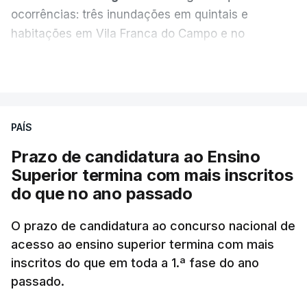
ocorrências: três inundações em quintais e
habitações em Vila Franca do Campo e no
Nordeste uma inundação numa casa.
VER MAIS
Em
São Jorge
houve duas: na freguesia da
Urzelina, no concelho de Velas, foi registada uma
PAÍS
inundação numa habitação e houve um
deslizamento de terras numa estrada nos Nortes,
Prazo de candidatura ao Ensino
que entretanto já foi parcialmente desobstruída.
Superior termina com mais inscritos
do que no ano passado
Na
Terceira
, na Praia da Vitória, o mau tempo
deixou o parque de campismo sem condições
O prazo de candidatura ao concurso nacional de
acesso ao ensino superior termina com mais
foram por isso realojadas 67 pessoas no parque de
inscritos do que em toda a 1.ª fase do ano
estacionamento da escola profissional, como
passado.
explicou à RTP Antena 1 Vânia Ferreira, presidente
da Câmara Municipal da Praia da Vitória.