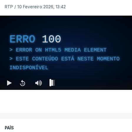
RTP
/
10 Fevereiro 2026, 13:42
ERRO
100
ERROR ON HTML5 MEDIA ELEMENT
ESTE CONTEÚDO ESTÁ NESTE MOMENTO
INDISPONÍVEL
PAÍS