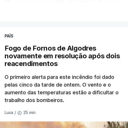
"Eu sou contra a imigração clandestina, é preciso
combater ferozmente a imigração ilegal,
VER MAIS
precisamos de regular a nossa imigração e
precisamos de defender as nossas fronteiras e
nada disto é incompatível com tratarmos com
PAÍS
dignidade as pessoas, designadamente menores e
Fogo de Fornos de Algodres
crianças", acrescentou.
novamente em resolução após dois
reacendimentos
António José Seguro mostrou dúvidas sobre se é
garantido o superior interesse da criança.
O primeiro alerta para este incêndio foi dado
pelas cinco da tarde de ontem. O vento e o
aumento das temperaturas estão a dificultar o
trabalho dos bombeiros.
ERRO
100
ERROR ON HTML5 MEDIA ELEMENT
25 min.
Lusa
/
ESTE CONTEÚDO ESTÁ NESTE